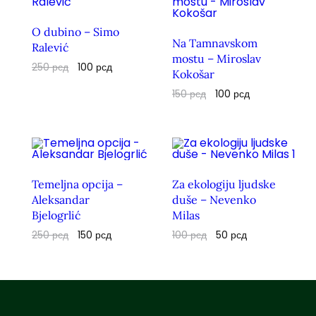
O dubino – Simo
Na Tamnavskom
Ralević
mostu – Miroslav
250
рсд
100
рсд
Kokošar
150
рсд
100
рсд
Temeljna opcija –
Za ekologiju ljudske
Aleksandar
duše – Nevenko
Bjelogrlić
Milas
250
рсд
150
рсд
100
рсд
50
рсд