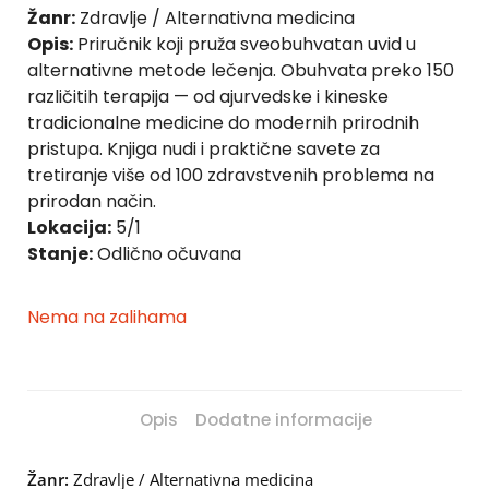
Žanr:
Zdravlje / Alternativna medicina
Opis:
Priručnik koji pruža sveobuhvatan uvid u
alternativne metode lečenja. Obuhvata preko 150
različitih terapija — od ajurvedske i kineske
tradicionalne medicine do modernih prirodnih
pristupa. Knjiga nudi i praktične savete za
tretiranje više od 100 zdravstvenih problema na
prirodan način.
Lokacija:
5/1
Stanje:
Odlično očuvana
Nema na zalihama
Opis
Dodatne informacije
Žanr:
Zdravlje / Alternativna medicina