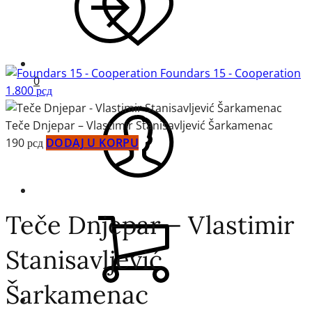
Foundars 15 - Cooperation
0
1.800
рсд
Teče Dnjepar – Vlastimir Stanisavljević Šarkamenac
190
рсд
DODAJ U KORPU
Teče Dnjepar – Vlastimir
Stanisavljević
Šarkamenac