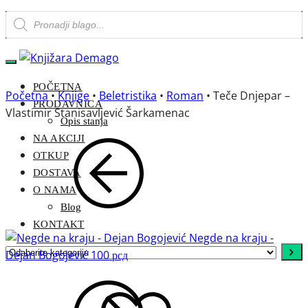
Products
Skip
Skip
search
to
to
navigation
content
POČETNA
Početna
•
Knjige
•
Beletristika
•
Roman
•
Teče Dnjepar –
PRODAVNICA
Vlastimir Stanisavljević Šarkamenac
Opis stanja
NA AKCIJI
OTKUP
DOSTAVA
O NAMA
Blog
KONTAKT
Negde na kraju -
Odaberite
Dejan Bogojević
100
рсд
kategoriju