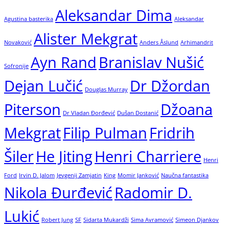
Aleksandar Dima
Agustina basterika
Aleksandar
Alister Mekgrat
Novaković
Anders Åslund
Arhimandrit
Ayn Rand
Branislav Nušić
Sofronije
Dejan Lučić
Dr Džordan
Douglas Murray
Piterson
Džoana
Dr Vladan Đorđević
Dušan Dostanić
Mekgrat
Filip Pulman
Fridrih
Šiler
He Jiting
Henri Charriere
Henri
Ford
Irvin D. Jalom
Jevgenij Zamjatin
King
Momir Janković
Naučna fantastika
Nikola Đurđević
Radomir D.
Lukić
Robert Jung
SF
Sidarta Mukardži
Sima Avramović
Simeon Djankov