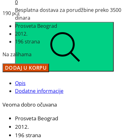
0
Besplatna dostava za porudžbine preko 3500
190
рсд
dinara
Prosveta Beograd
2012.
196 strana
Na zalihama
Teče
DODAJ U KORPU
Dnjepar
-
Opis
Vlastimir
Dodatne informacije
Stanisavljević
Veoma dobro očuvana
Šarkamenac
količina
Prosveta Beograd
2012.
196 strana