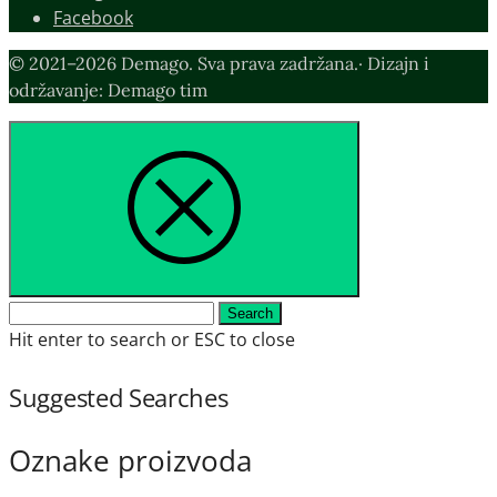
Facebook
© 2021–2026 Demago. Sva prava zadržana.· Dizajn i
održavanje: Demago tim
Search
Search
for:
Hit enter to search or ESC to close
Suggested Searches
Oznake proizvoda