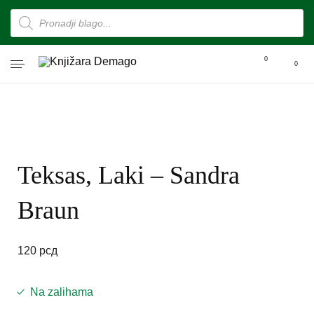
0
0
Teksas, Laki – Sandra
Braun
120
рсд
Na zalihama