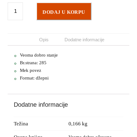
DODAJ U KORPU
Opis
Dodatne informacije
Veoma dobro stanje
Br.strana: 285
Mek povez
Format: džepni
Dodatne informacije
Težina
0,166 kg
Veoma dobro očuvana