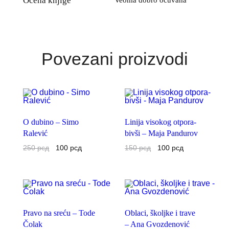
Ocena knjige
Povezani proizvodi
O dubino – Simo
Linija visokog otpora-
Ralević
bivši – Maja Pandurov
250
рсд
100
рсд
150
рсд
100
рсд
Pravo na sreću – Tode
Oblaci, školjke i trave
Čolak
– Ana Gvozdenović