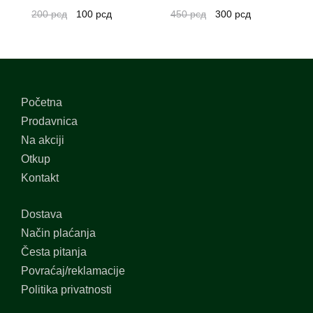
200
рсд
100
рсд
450
рсд
300
рсд
Početna
Prodavnica
Na akciji
Otkup
Kontakt
Dostava
Način plaćanja
Česta pitanja
Povraćaj/reklamacije
Politika privatnosti