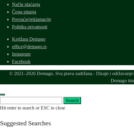
Način plaćanja
Česta pitanja
Povraćaj/reklamacije
Politika privatnosti
Knjižara Demago
office@demago.rs
Instagram
Facebook
© 2021–2026 Demago. Sva prava zadržana.· Dizajn i održavanje:
Demago tim
Search
Search
for:
Hit enter to search or ESC to close
Suggested Searches