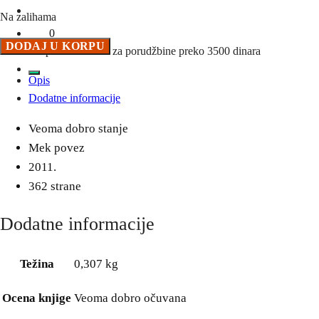
Na zalihama
0
Tigrova
DODAJ U KORPU
Besplatna dostava za porudžbine preko 3500 dinara
žena
Opis
-
Dodatne informacije
Tea
Obreht
Veoma dobro stanje
količina
Mek povez
2011.
362 strane
Dodatne informacije
Težina
0,307 kg
Ocena knjige
Veoma dobro očuvana