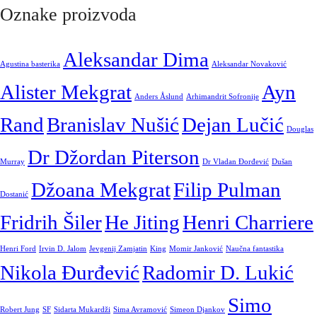
Oznake proizvoda
Aleksandar Dima
Agustina basterika
Aleksandar Novaković
Alister Mekgrat
Ayn
Anders Åslund
Arhimandrit Sofronije
Rand
Branislav Nušić
Dejan Lučić
Douglas
Dr Džordan Piterson
Murray
Dr Vladan Đorđević
Dušan
Džoana Mekgrat
Filip Pulman
Dostanić
Fridrih Šiler
He Jiting
Henri Charriere
Henri Ford
Irvin D. Jalom
Jevgenij Zamjatin
King
Momir Janković
Naučna fantastika
Nikola Đurđević
Radomir D. Lukić
Simo
Robert Jung
SF
Sidarta Mukardži
Sima Avramović
Simeon Djankov