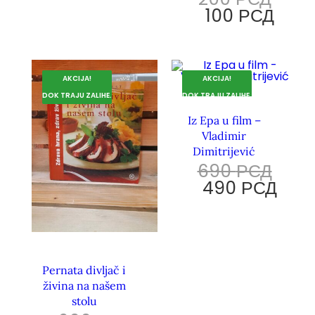
100
РСД
AKCIJA!
AKCIJA!
DOK TRAJU ZALIHE.
DOK TRAJU ZALIHE.
Iz Epa u film –
Vladimir
Dimitrijević
690
РСД
490
РСД
Pernata divljač i
živina na našem
stolu