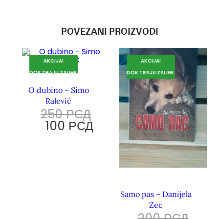
POVEZANI PROIZVODI
AKCIJA!
AKCIJA!
DOK TRAJU ZALIHE.
DOK TRAJU ZALIHE.
O dubino – Simo
Ralević
250
РСД
100
РСД
Samo pas – Danijela
Zec
200
РСД