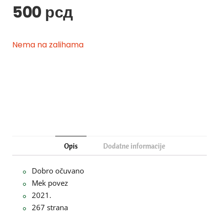
500
рсд
Nema na zalihama
Opis
Dodatne informacije
Dobro očuvano
Mek povez
2021.
267 strana