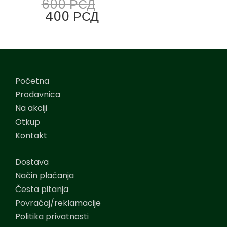
600
РСД
400
РСД
Početna
Prodavnica
Na akciji
Otkup
Kontakt
Dostava
Način plaćanja
Česta pitanja
Povraćaj/reklamacije
Politika privatnosti