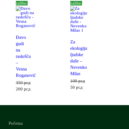
zalihe.
zalihe.
Đavo
Za
gudi
ekologiju
na
ljudske
raskršću
duše –
–
Nevenko
Vesna
Milas
Roganović
100
рсд
350
рсд
50
рсд
200
рсд
Početna