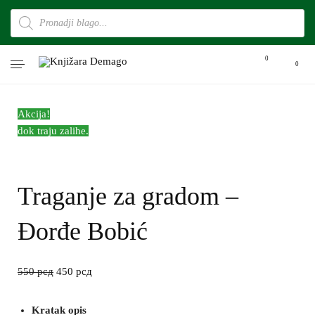
0
0
Akcija!
dok traju zalihe.
Traganje za gradom –
Đorđe Bobić
550
рсд
450
рсд
Kratak opis