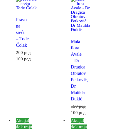
Pravo
na
sreću
– Tode
Mala
Čolak
flora
200
рсд
Avale
100
рсд
– Dr
Dragica
Obratov-
Petković,
Dr
Matilda
Đukić
150
рсд
100
рсд
Akcija!
Akcija!
dok traju
dok traju