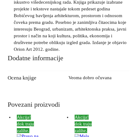
iskustvo višedecenijskog rada. Knjiga prikazuje izabrane
projekte i tekstove nastajale tokom pedeset godina
Bobićevog bavljenja arhitekturom, prostorom i odnosom
čoveka prema gradu. Posebno je zanimljiva čitaocima koje
interesuju Beograd, urbanizam, arhitektonska praksa, javni
prostor i način na koji kultura, politika, ekonomija i
društvene potrebe oblikuju izgled grada. Izdanje je objavio
Orion Art 2012. godine.
Dodatne informacije
Ocena knjige
Veoma dobro očuvana
Povezani proizvodi
Akcija!
Akcija!
dok traju
dok traju
zalihe.
zalihe.