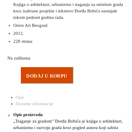
Knjiga o arhitekturi, urbanizmu i traganju za smislom grada
kroz izabrane projekte i tekstove Đorđa Bobića nastajale
tokom pedeset godina rada.
Orion Art Beograd
2012.
228 strana
Na zalihama
DODAJ U KORPU
Opis
Dodatne informacije
Opis proizvoda
„Traganje za gradom” Đorđa Bobića je knjiga o arhitekturi,
urbanizmu i razvoju grada kroz pogled autora koji sabira