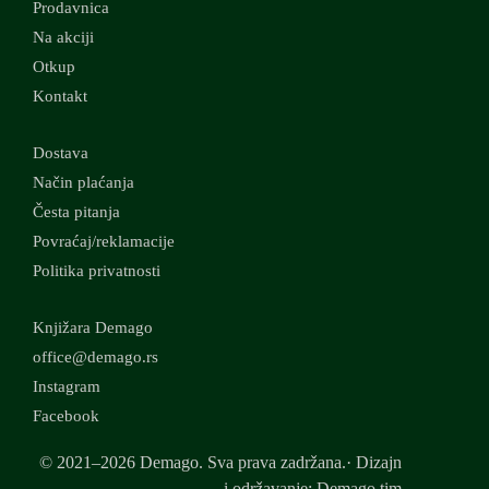
Prodavnica
Na akciji
Otkup
Kontakt
Dostava
Način plaćanja
Česta pitanja
Povraćaj/reklamacije
Politika privatnosti
Knjižara Demago
office@demago.rs
Instagram
Facebook
© 2021–2026 Demago. Sva prava zadržana.· Dizajn
i održavanje: Demago tim