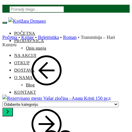
Skip
Skip
Products
to
to
search
navigation
content
POČETNA
Početna
•
Knjige
•
Beletristika
•
Roman
•
Transmisija – Hari
PRODAVNICA
Kunzru
Opis stanja
NA AKCIJI
OTKUP
DOSTAVA
O NAMA
Blog
KONTAKT
Vašar zločina - Agata Kristi
150
рсд
Odaberite
kategoriju