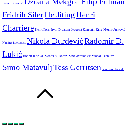
Džoana Mekgrat
Filip Pulman
Dušan Dostanić
Fridrih Šiler
He Jiting
Henri
Charriere
Henri Ford
Irvin D. Jalom
Jevgenij Zamjatin
King
Momir Janković
Nikola Đurđević
Radomir D.
Naučna fantastika
Lukić
Robert Jung
SF
Sidarta Mukardži
Sima Avramović
Simeon Djankov
Simo Matavulj
Tess Gerritsen
Vladimir Devide