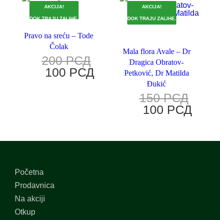
AKCIJA!
AKCIJA!
DOK TRAJU ZALIHE.
DOK TRAJU ZALIHE.
Pravo na sreću – Tode
Čolak
Mala flora Avale – Dr
200
РСД
Dragica Obratov-
100
РСД
Petković, Dr Matilda
Đukić
150
РСД
100
РСД
Početna
Prodavnica
Na akciji
Otkup