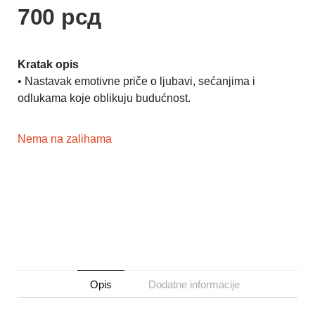
700
рсд
Kratak opis
• Nastavak emotivne priče o ljubavi, sećanjima i
odlukama koje oblikuju budućnost.
Nema na zalihama
Opis
Dodatne informacije