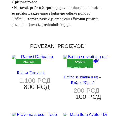
Opis proizvoda
• Nastavak priče o Stepu i njegovim odnosima, u kojem
se prošlost, sazrevanje i ljubavne odluke ponovo
ukrštaju. Roman nastavlja emotivnu i životnu putanju
poznatih likova iz prethodnih knjiga.
POVEZANI PROIZVODI
AKCIJA!
AKCIJA!
DOK TRAJU ZALIHE.
DOK TRAJU ZALIHE.
Radost Darivanja
Batina se vratila u raj –
1.100
РСД
Ružica Kljajić
800
РСД
200
РСД
100
РСД