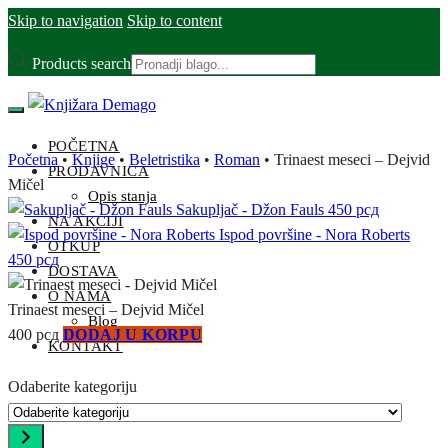
Skip to navigation
Skip to content
Products search
POČETNA
Početna
•
Knjige
•
Beletristika
•
Roman
•
Trinaest meseci – Dejvid
PRODAVNICA
Mičel
Opis stanja
Sakupljač - Džon Fauls
450
рсд
NA AKCIJI
Ispod površine - Nora Roberts
OTKUP
450
рсд
DOSTAVA
O NAMA
Trinaest meseci – Dejvid Mičel
Blog
400
рсд
DODAJ U KORPU
KONTAKT
Odaberite kategoriju