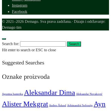
Instagram
Facebook
© 2021–2026 Demago. Sva prava zadržana.· Dizajn i održavanje:
Demago tim
Search for:
Search
Hit enter to search or ESC to close
Suggested Searches
Oznake proizvoda
Aleksandar Dima
Agustina basterika
Aleksandar Novaković
Alister Mekgrat
Ayn
Anders Åslund
Arhimandrit Sofronije