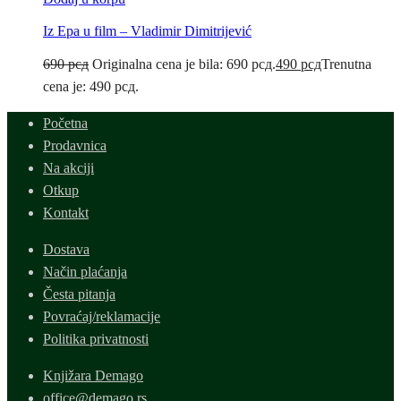
Iz Epa u film – Vladimir Dimitrijević
690
рсд
Originalna cena je bila: 690 рсд.
490
рсд
Trenutna
cena je: 490 рсд.
Početna
Prodavnica
Na akciji
Otkup
Kontakt
Dostava
Način plaćanja
Česta pitanja
Povraćaj/reklamacije
Politika privatnosti
Knjižara Demago
office@demago.rs