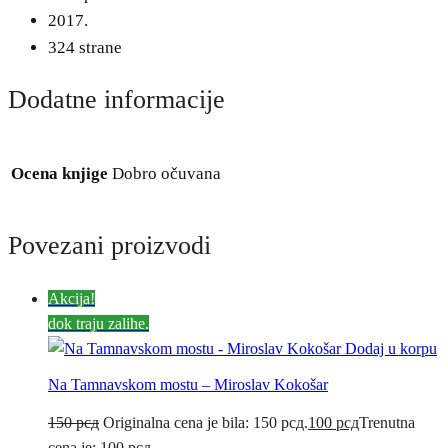
2017.
324 strane
Dodatne informacije
Ocena knjige
Dobro očuvana
Povezani proizvodi
Akcija!
dok traju zalihe.
Dodaj u korpu
Na Tamnavskom mostu – Miroslav Kokošar
150
рсд
Originalna cena je bila: 150 рсд.
100
рсд
Trenutna
cena je: 100 рсд.