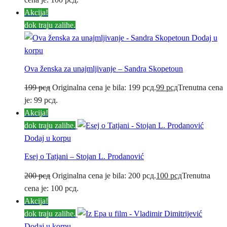
Akcija!
dok traju zalihe.
Dodaj u
korpu
Ova ženska za unajmljivanje – Sandra Skopetoun
199
рсд
Originalna cena je bila: 199 рсд.
99
рсд
Trenutna cena
je: 99 рсд.
Akcija!
dok traju zalihe.
Dodaj u korpu
Esej o Tatjani – Stojan L. Prodanović
200
рсд
Originalna cena je bila: 200 рсд.
100
рсд
Trenutna
cena je: 100 рсд.
Akcija!
dok traju zalihe.
Dodaj u korpu