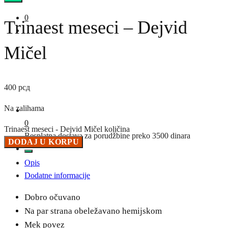
0
Trinaest meseci – Dejvid
Mičel
400
рсд
Na zalihama
0
Trinaest meseci - Dejvid Mičel količina
Besplatna dostava za porudžbine preko 3500 dinara
DODAJ U KORPU
Opis
Dodatne informacije
Dobro očuvano
Na par strana obeležavano hemijskom
Mek povez