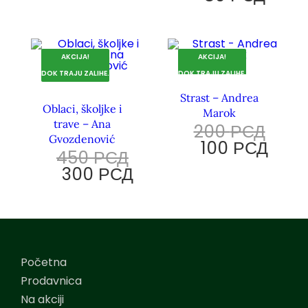
AKCIJA!
AKCIJA!
DOK TRAJU ZALIHE.
DOK TRAJU ZALIHE.
Strast – Andrea
Oblaci, školjke i
Marok
trave – Ana
200
РСД
Gvozdenović
100
РСД
450
РСД
300
РСД
Početna
Prodavnica
Na akciji