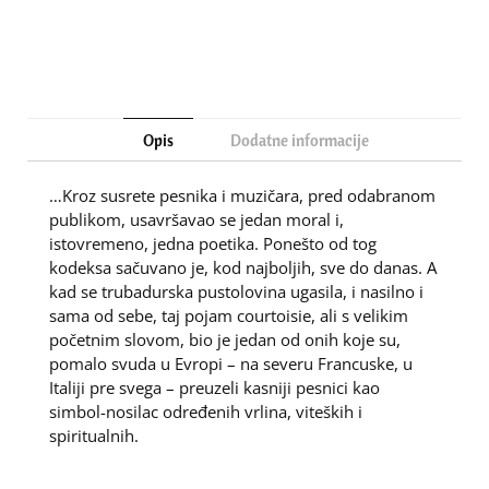
Opis
Dodatne informacije
…Kroz susrete pesnika i muzičara, pred odabranom
publikom, usavršavao se jedan moral i,
istovremeno, jedna poetika. Ponešto od tog
kodeksa sačuvano je, kod najboljih, sve do danas. A
kad se trubadurska pustolovina ugasila, i nasilno i
sama od sebe, taj pojam courtoisie, ali s velikim
početnim slovom, bio je jedan od onih koje su,
pomalo svuda u Evropi – na severu Francuske, u
Italiji pre svega – preuzeli kasniji pesnici kao
simbol-nosilac određenih vrlina, viteških i
spiritualnih.