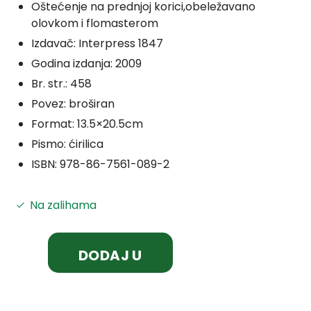
Oštećenje na prednjoj korici,obeležavano
olovkom i flomasterom
Izdavač:
Interpress 1847
Godina izdanja:
2009
Br. str.:
458
Povez:
broširan
Format:
13.5×20.5cm
Pismo:
ćirilica
ISBN:
978-86-7561-089-2
Na zalihama
DODAJ U
KORPU