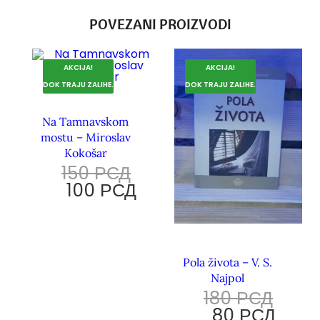
POVEZANI PROIZVODI
AKCIJA!
AKCIJA!
DOK TRAJU ZALIHE.
DOK TRAJU ZALIHE.
Na Tamnavskom
mostu – Miroslav
Kokošar
150
РСД
100
РСД
Pola života – V. S.
Najpol
180
РСД
80
РСД