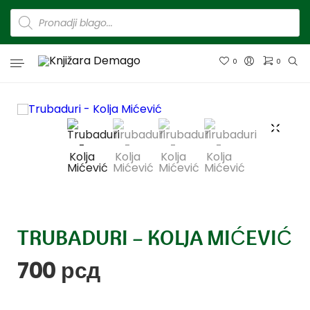
0
0
TRUBADURI – KOLJA MIĆEVIĆ
700
рсд