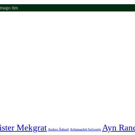
emago tim
ister Mekgrat
Ayn Ran
Anders Åslund
Arhimandrit Sofronije