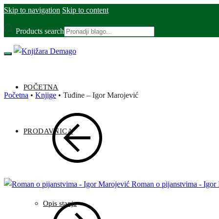
Skip to navigation
Skip to content
Products search
POČETNA
Početna
•
Knjige
•
Tuđine – Igor Marojević
PRODAVNICA
Roman o pijanstvima - Igor
Opis stanja