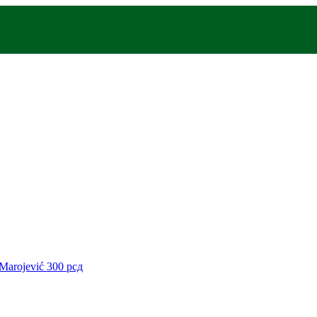
 Marojević
300
рсд