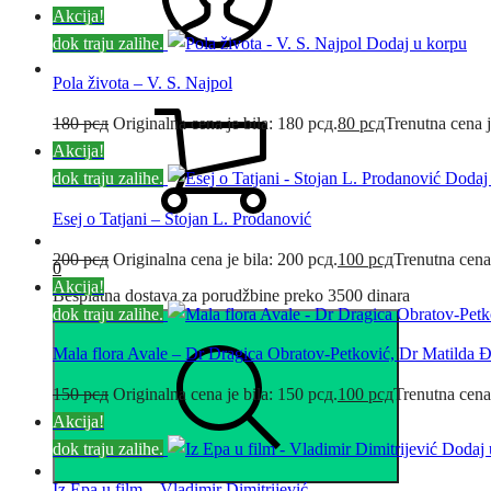
Akcija!
dok traju zalihe.
Dodaj u korpu
Pola života – V. S. Najpol
180
рсд
Originalna cena je bila: 180 рсд.
80
рсд
Trenutna cena j
Akcija!
dok traju zalihe.
Dodaj
Esej o Tatjani – Stojan L. Prodanović
200
рсд
Originalna cena je bila: 200 рсд.
100
рсд
Trenutna cena
0
Akcija!
Besplatna dostava za porudžbine preko 3500 dinara
dok traju zalihe.
Mala flora Avale – Dr Dragica Obratov-Petković, Dr Matilda 
150
рсд
Originalna cena je bila: 150 рсд.
100
рсд
Trenutna cena
Akcija!
dok traju zalihe.
Dodaj 
Iz Epa u film – Vladimir Dimitrijević