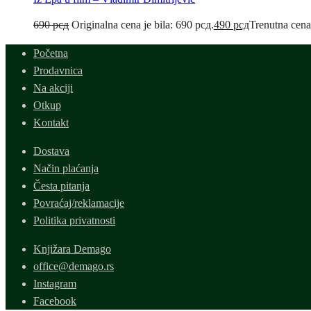
690
рсд
Originalna cena je bila: 690 рсд.
490
рсд
Trenutna cena
Početna
Prodavnica
Na akciji
Otkup
Kontakt
Dostava
Način plaćanja
Česta pitanja
Povraćaj/reklamacije
Politika privatnosti
Knjižara Demago
office@demago.rs
Instagram
Facebook