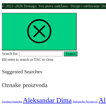
© 2021–2026 Demago. Sva prava zadržana.· Dizajn i održavanje: D
Search for:
Search
Hit enter to search or ESC to close
Suggested Searches
Oznake proizvoda
Aleksandar Dima
Al
Agustina basterika
Aleksandar Novaković