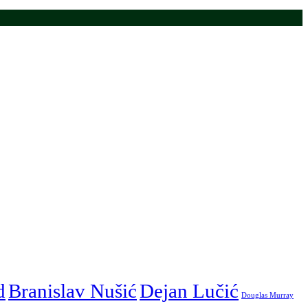
d
Branislav Nušić
Dejan Lučić
Douglas Murray