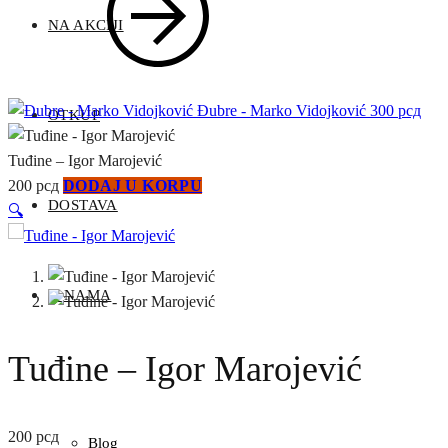
NA AKCIJI
Đubre - Marko Vidojković
300
рсд
OTKUP
Tuđine – Igor Marojević
200
рсд
DODAJ U KORPU
DOSTAVA
🔍
O NAMA
Tuđine – Igor Marojević
200
рсд
Blog