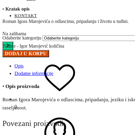
•
Kratak opis
KONTAKT
Roman Igora Marojevića o odlascima, pripadanju i životu u tuđini.
Na zalihama
Odaberite kategoriju
Tuđine - Igor Marojević količina
DODAJ U KORPU
Opis
Dodatne informacije
•
Opis proizvoda
Roman Igora Marojevića o odlascima, pripadanju, jeziku i isku
0
raseljenost.
Povezani proizvodi