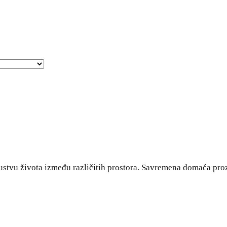
stvu života između različitih prostora. Savremena domaća proza