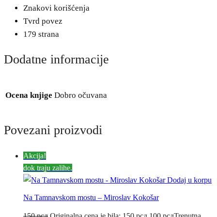
Znakovi korišćenja
Tvrd povez
179 strana
Dodatne informacije
Ocena knjige
Dobro očuvana
Povezani proizvodi
Akcija!
dok traju zalihe.
Dodaj u korpu
Na Tamnavskom mostu – Miroslav Kokošar
150
рсд
Originalna cena je bila: 150 рсд.
100
рсд
Trenutna