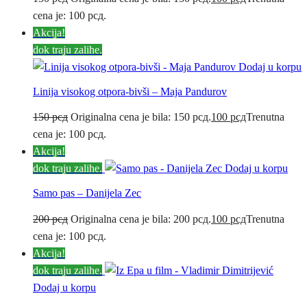
cena je: 100 рсд.
Akcija!
dok traju zalihe.
Dodaj u korpu
Linija visokog otpora-bivši – Maja Pandurov
150
рсд
Originalna cena je bila: 150 рсд.
100
рсд
Trenutna
cena je: 100 рсд.
Akcija!
dok traju zalihe.
Dodaj u korpu
Samo pas – Danijela Zec
200
рсд
Originalna cena je bila: 200 рсд.
100
рсд
Trenutna
cena je: 100 рсд.
Akcija!
dok traju zalihe.
Dodaj u korpu