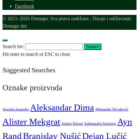
Facebook
© 2021–2026 Demago. Sva prava zadržana.· Dizajn i održavanje:
Demago tim
Search for:
Search
Hit enter to search or ESC to close
Suggested Searches
Oznake proizvoda
Aleksandar Dima
Agustina basterika
Aleksandar Novaković
Alister Mekgrat
Ayn
Anders Åslund
Arhimandrit Sofronije
Rand
Branislav Nušić
Dejan Lučić