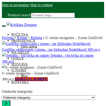
Skip to navigation
Skip to content
Products search
POČETNA
Početna
•
Knjige
•
Religija
•
U vreme nesigurno – Zoran Gluščević
PRODAVNICA
Opis stanja
Grafičko oblikovanje i pismo - mr Slobodan Nedeljković
900
рсд
NA AKCIJI
Tehnika - Od točka do rakete
OTKUP
300
рсд
DOSTAVA
O NAMA
U vreme nesigurno – Zoran Gluščević
Blog
300
рсд
DODAJ U KORPU
KONTAKT
Odaberite kategoriju