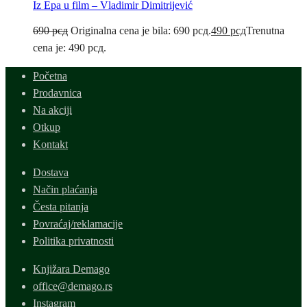
Iz Epa u film – Vladimir Dimitrijević
690
рсд
Originalna cena je bila: 690 рсд.
490
рсд
Trenutna
cena je: 490 рсд.
Početna
Prodavnica
Na akciji
Otkup
Kontakt
Dostava
Način plaćanja
Česta pitanja
Povraćaj/reklamacije
Politika privatnosti
Knjižara Demago
office@demago.rs
Instagram