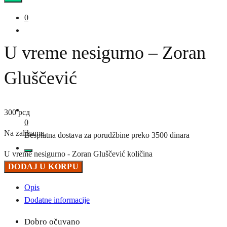
0
U vreme nesigurno – Zoran
Gluščević
300
рсд
0
Na zalihama
Besplatna dostava za porudžbine preko 3500 dinara
U vreme nesigurno - Zoran Gluščević količina
DODAJ U KORPU
Opis
Dodatne informacije
Dobro očuvano