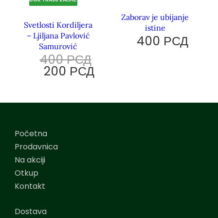
Zaborav je ubijanje
Svetlosti Kordiljera
istine
– Ljiljana Pavlović
400
РСД
Samurović
400
РСД
200
РСД
Početna
Prodavnica
Na akciji
Otkup
Kontakt
Dostava