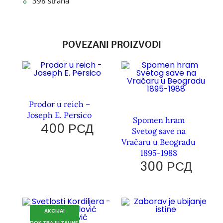
398 strana
POVEZANI PROIZVODI
Prodor u reich –
Joseph E. Persico
Spomen hram
400
РСД
Svetog save na
Vračaru u Beogradu
1895-1988
300
РСД
AKCIJA!
DOK TRAJU ZALIHE.