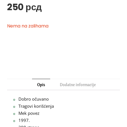
250
рсд
Nema na zalihama
Opis
Dodatne informacije
Dobro očuvano
Tragovi korišćenja
Mek povez
1997.