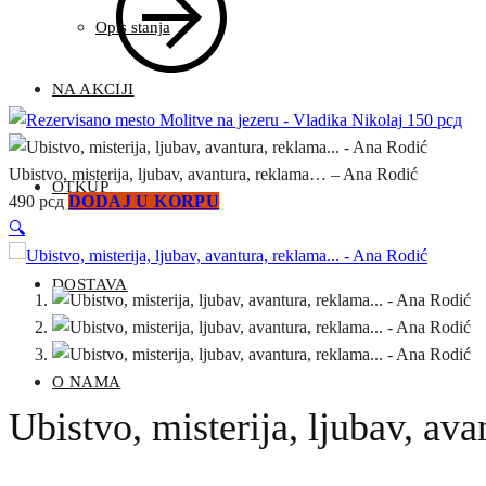
Opis stanja
NA AKCIJI
Molitve na jezeru - Vladika Nikolaj
150
рсд
Ubistvo, misterija, ljubav, avantura, reklama… – Ana Rodić
OTKUP
490
рсд
DODAJ U KORPU
🔍
DOSTAVA
O NAMA
Ubistvo, misterija, ljubav, a