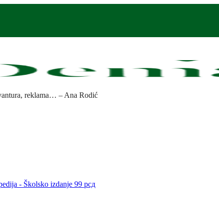
 avantura, reklama… – Ana Rodić
edija - Školsko izdanje
99
рсд