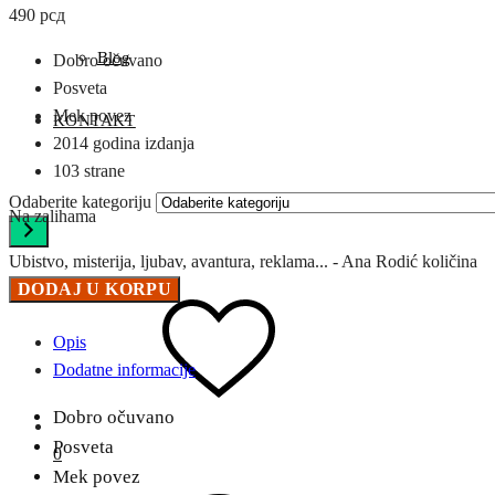
490
рсд
Blog
Dobro očuvano
Posveta
Mek povez
KONTAKT
2014 godina izdanja
103 strane
Odaberite kategoriju
Na zalihama
Ubistvo, misterija, ljubav, avantura, reklama... - Ana Rodić količina
DODAJ U KORPU
Opis
Dodatne informacije
Dobro očuvano
Posveta
0
Mek povez