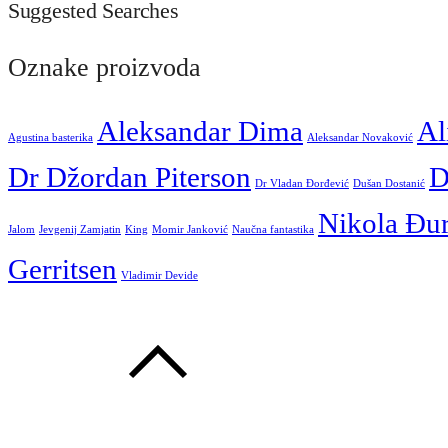
Suggested Searches
Oznake proizvoda
Aleksandar Dima
Al
Agustina basterika
Aleksandar Novaković
Dr Džordan Piterson
D
Dr Vladan Đorđević
Dušan Dostanić
Nikola Đu
Jalom
Jevgenij Zamjatin
King
Momir Janković
Naučna fantastika
Gerritsen
Vladimir Devide