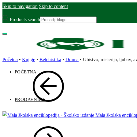
Skip to navigation
Skip to content
Products search
Početna
•
Knjige
•
Beletristika
•
Drama
•
Ubistvo, misterija, ljubav,
POČETNA
PRODAVNICA
Mala školska enciklop