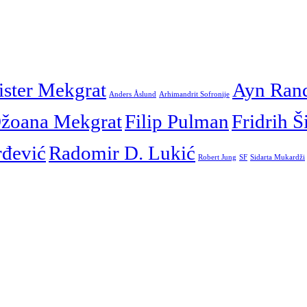
ister Mekgrat
Ayn Ran
Anders Åslund
Arhimandrit Sofronije
žoana Mekgrat
Filip Pulman
Fridrih Š
rđević
Radomir D. Lukić
Robert Jung
SF
Sidarta Mukardži