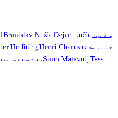
d
Branislav Nušić
Dejan Lučić
Douglas Murray
iler
He Jiting
Henri Charriere
Henri Ford
Irvin D.
Simo Matavulj
Tess
Sima Avramović
Simeon Djankov