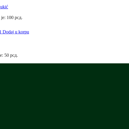
Đukić
 je: 100 рсд.
Dodaj u korpu
e: 50 рсд.