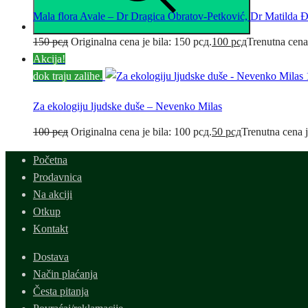
Mala flora Avale – Dr Dragica Obratov-Petković, Dr Matilda 
150
рсд
Originalna cena je bila: 150 рсд.
100
рсд
Trenutna cena
Akcija!
dok traju zalihe.
Za ekologiju ljudske duše – Nevenko Milas
100
рсд
Originalna cena je bila: 100 рсд.
50
рсд
Trenutna cena j
Početna
Prodavnica
Na akciji
Otkup
Kontakt
Dostava
Način plaćanja
Česta pitanja