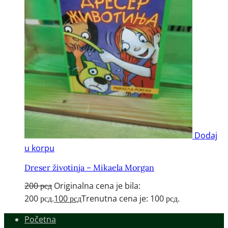
Dodaj
u korpu
Dreser životinja – Mikaela Morgan
200
рсд
Originalna cena je bila:
200 рсд.
100
рсд
Trenutna cena je: 100 рсд.
Početna