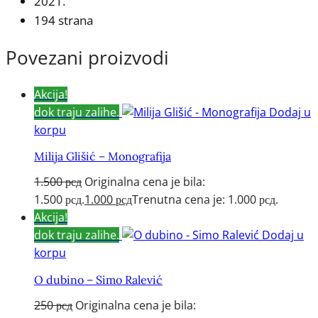
2021.
194 strana
Povezani proizvodi
Akcija!
dok traju zalihe.
Dodaj u
korpu
Milija Glišić – Monografija
1.500
рсд
Originalna cena je bila:
1.500 рсд.
1.000
рсд
Trenutna cena je: 1.000 рсд.
Akcija!
dok traju zalihe.
Dodaj u
korpu
O dubino – Simo Ralević
250
рсд
Originalna cena je bila: