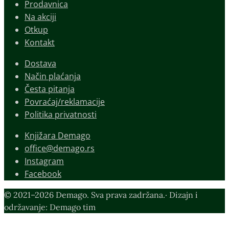
Prodavnica
Na akciji
Otkup
Kontakt
Dostava
Način plaćanja
Česta pitanja
Povraćaj/reklamacije
Politika privatnosti
Knjižara Demago
office@demago.rs
Instagram
Facebook
© 2021–2026 Demago. Sva prava zadržana.· Dizajn i
održavanje: Demago tim