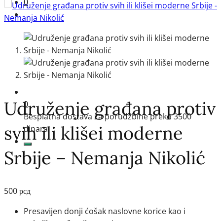
0
Udruženje građana protiv
0
Besplatna dostava za porudžbine preko 3500
svih ili klišei moderne
dinara
Srbije – Nemanja Nikolić
500
рсд
Presavijen donji ćošak naslovne korice kao i