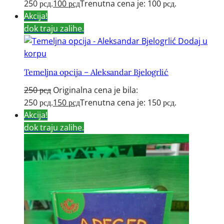
250 рсд.
100
рсд
Trenutna cena je: 100 рсд.
Akcija!
dok traju zalihe.
Dodaj u
korpu
Temeljna opcija – Aleksandar Bjelogrlić
250
рсд
Originalna cena je bila:
250 рсд.
150
рсд
Trenutna cena je: 150 рсд.
Akcija!
dok traju zalihe.