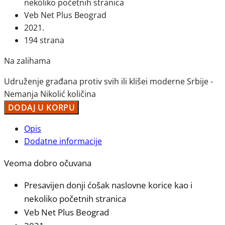
nekoliko početnih stranica
Veb Net Plus Beograd
2021.
194 strana
Na zalihama
Udruženje građana protiv svih ili klišei moderne Srbije -
Nemanja Nikolić količina
DODAJ U KORPU
Opis
Dodatne informacije
Veoma dobro očuvana
Presavijen donji ćošak naslovne korice kao i
nekoliko početnih stranica
Veb Net Plus Beograd