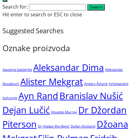
Search for:
Search
Hit enter to search or ESC to close
Suggested Searches
Oznake proizvoda
Aleksandar Dima
Agustina basterika
Aleksandar
Alister Mekgrat
Novaković
Anders Åslund
Arhimandrit
Ayn Rand
Branislav Nušić
Sofronije
Dejan Lučić
Dr Džordan
Douglas Murray
Piterson
Džoana
Dr Vladan Đorđević
Dušan Dostanić