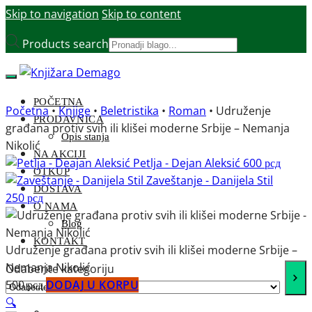
Skip to navigation
Skip to content
Products search
POČETNA
Početna
•
Knjige
•
Beletristika
•
Roman
•
Udruženje
PRODAVNICA
građana protiv svih ili klišei moderne Srbije – Nemanja
Opis stanja
Nikolić
NA AKCIJI
Petlja - Dejan Aleksić
600
рсд
OTKUP
Zaveštanje - Danijela Stil
DOSTAVA
250
рсд
O NAMA
Blog
KONTAKT
Udruženje građana protiv svih ili klišei moderne Srbije –
Nemanja Nikolić
Odaberite kategoriju
500
рсд
DODAJ U KORPU
🔍