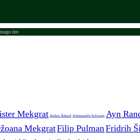
emago tim
ister Mekgrat
Ayn Ran
Anders Åslund
Arhimandrit Sofronije
žoana Mekgrat
Filip Pulman
Fridrih Š