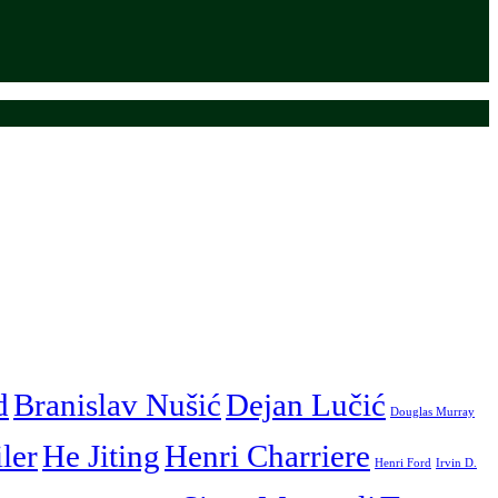
d
Branislav Nušić
Dejan Lučić
Douglas Murray
iler
He Jiting
Henri Charriere
Henri Ford
Irvin D.