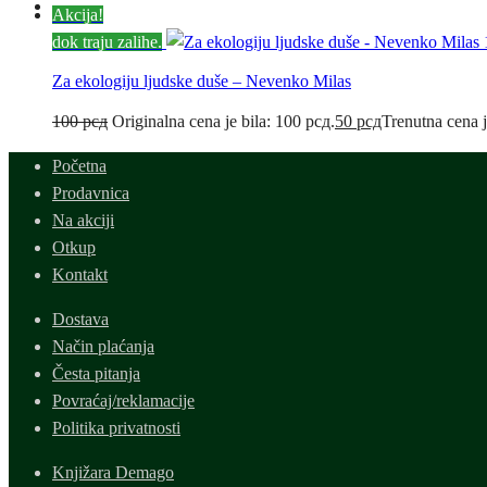
Akcija!
dok traju zalihe.
Za ekologiju ljudske duše – Nevenko Milas
100
рсд
Originalna cena je bila: 100 рсд.
50
рсд
Trenutna cena j
Početna
Prodavnica
Na akciji
Otkup
Kontakt
Dostava
Način plaćanja
Česta pitanja
Povraćaj/reklamacije
Politika privatnosti
Knjižara Demago