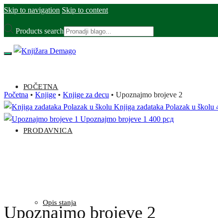
Skip to navigation
Skip to content
Products search
POČETNA
Početna
•
Knjige
•
Knjige za decu
•
Upoznajmo brojeve 2
Knjiga zadataka Polazak u školu
Upoznajmo brojeve 1
400
рсд
PRODAVNICA
Opis stanja
Upoznajmo brojeve 2