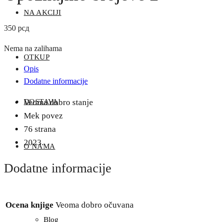
NA AKCIJI
350
рсд
Nema na zalihama
OTKUP
Opis
Dodatne informacije
Veoma dobro stanje
DOSTAVA
Mek povez
76 strana
2023.
O NAMA
Dodatne informacije
Ocena knjige
Veoma dobro očuvana
Blog