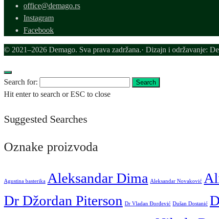
office@demago.rs
Instagram
Facebook
© 2021–2026 Demago. Sva prava zadržana.· Dizajn i održavanje: D
Search for:
Search
Hit enter to search or ESC to close
Suggested Searches
Oznake proizvoda
Aleksandar Dima
Al
Agustina basterika
Aleksandar Novaković
Dr Džordan Piterson
D
Dr Vladan Đorđević
Dušan Dostanić