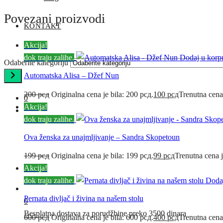
Povezani proizvodi
KONTAKT
Akcija!
dok traju zalihe.
Dodaj u korp
Odaberite kategoriju
Automatska Alisa – Džef Nun
200
рсд
Originalna cena je bila: 200 рсд.
100
рсд
Trenutna cena
0
Akcija!
dok traju zalihe.
Ova ženska za unajmljivanje – Sandra Skopetoun
199
рсд
Originalna cena je bila: 199 рсд.
99
рсд
Trenutna cena j
Akcija!
dok traju zalihe.
Doda
Pernata divljač i živina na našem stolu
0
Besplatna dostava za porudžbine preko 3500 dinara
600
рсд
Originalna cena je bila: 600 рсд.
400
рсд
Trenutna cena