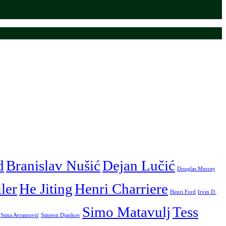
d
Branislav Nušić
Dejan Lučić
Douglas Murray
iler
He Jiting
Henri Charriere
Henri Ford
Irvin D.
Simo Matavulj
Tess
Sima Avramović
Simeon Djankov