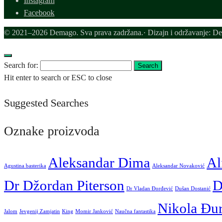
Instagram
Facebook
© 2021–2026 Demago. Sva prava zadržana.· Dizajn i održavanje: D
Search for:
Search
Hit enter to search or ESC to close
Suggested Searches
Oznake proizvoda
Aleksandar Dima
Al
Agustina basterika
Aleksandar Novaković
Dr Džordan Piterson
D
Dr Vladan Đorđević
Dušan Dostanić
Nikola Đu
Jalom
Jevgenij Zamjatin
King
Momir Janković
Naučna fantastika