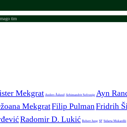
emago tim
ister Mekgrat
Ayn Ran
Anders Åslund
Arhimandrit Sofronije
žoana Mekgrat
Filip Pulman
Fridrih Š
rđević
Radomir D. Lukić
Robert Jung
SF
Sidarta Mukardži