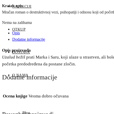
Kratak opis
NA AKCIJI
Mračan roman o destruktivnoj vezi, psihopatiji i odnosu koji od početk
Nema na zalihama
OTKUP
Opis
Dodatne informacije
Opis proizvoda
DOSTAVA
Uzalud bežiš
prati Marka i Saru, koji ulaze u strastven, ali bo
početka predodređena da postane zločin.
O NAMA
Dodatne informacije
Ocena knjige
Veoma dobro očuvana
Blog