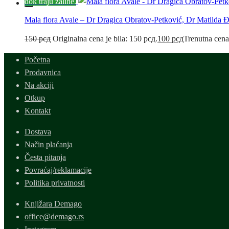
dok traju zalihe.
Mala flora Avale – Dr Dragica Obratov-Petković, Dr Matilda 
150
рсд
Originalna cena je bila: 150 рсд.
100
рсд
Trenutna cena
Početna
Prodavnica
Na akciji
Otkup
Kontakt
Dostava
Način plaćanja
Česta pitanja
Povraćaj/reklamacije
Politika privatnosti
Knjižara Demago
office@demago.rs