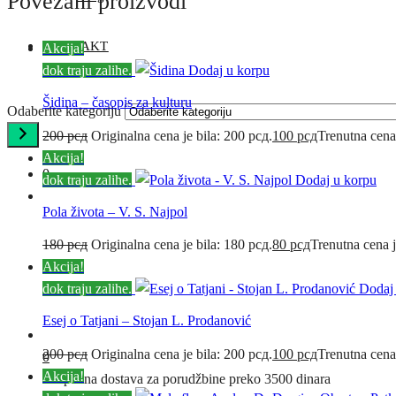
Povezani proizvodi
KONTAKT
Akcija!
dok traju zalihe.
Dodaj u korpu
Šidina – časopis za kulturu
Odaberite kategoriju
200
рсд
Originalna cena je bila: 200 рсд.
100
рсд
Trenutna cena
Akcija!
0
dok traju zalihe.
Dodaj u korpu
Pola života – V. S. Najpol
180
рсд
Originalna cena je bila: 180 рсд.
80
рсд
Trenutna cena j
Akcija!
dok traju zalihe.
Dodaj
Esej o Tatjani – Stojan L. Prodanović
200
рсд
Originalna cena je bila: 200 рсд.
100
рсд
Trenutna cena
0
Akcija!
Besplatna dostava za porudžbine preko 3500 dinara