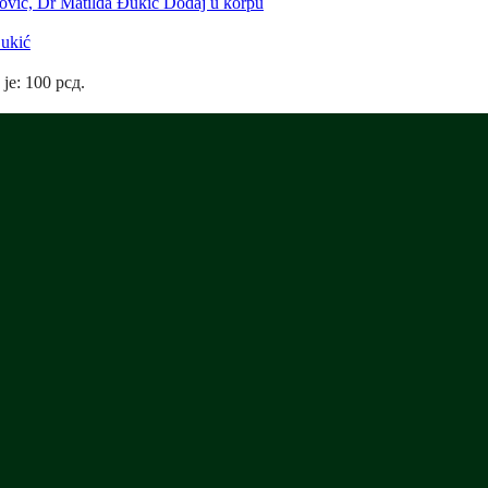
Dodaj u korpu
Đukić
 je: 100 рсд.