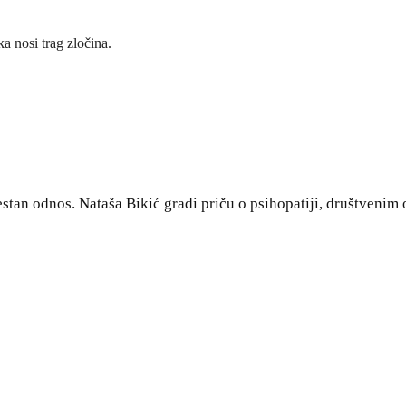
a nosi trag zločina.
lestan odnos. Nataša Bikić gradi priču o psihopatiji, društvenim