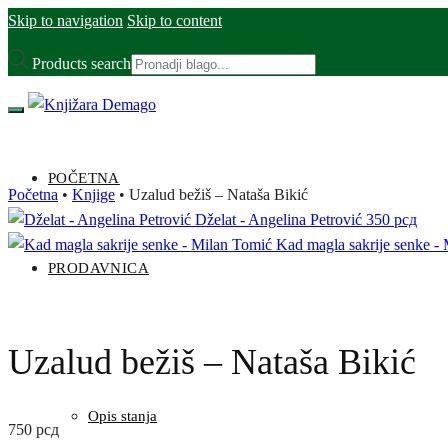
Skip to navigation
Skip to content
Products search
POČETNA
Početna
•
Knjige
•
Uzalud bežiš – Nataša Bikić
Dželat - Angelina Petrović
350
рсд
Kad magla sakrije senke -
PRODAVNICA
Uzalud bežiš – Nataša Bikić
Opis stanja
750
рсд