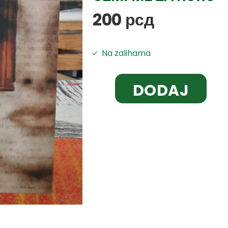
200
рсд
Na zalihama
DODAJ
U
KORPU