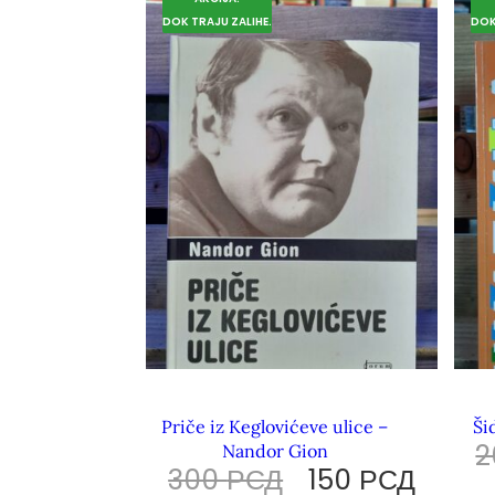
DOK TRAJU ZALIHE.
DOK
Priče iz Keglovićeve ulice –
Ši
Nandor Gion
300
РСД
150
РСД