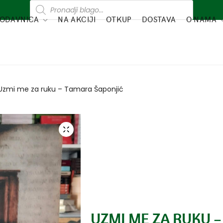
ODAVNICA
NA AKCIJI
OTKUP
DOSTAVA
O NAMA
Uzmi me za ruku – Tamara Šaponjić
UZMI ME ZA RUKU 