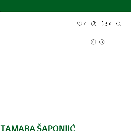
0
0
Nema proizvoda u korpi.
– TAMARA ŠAPONJIĆ