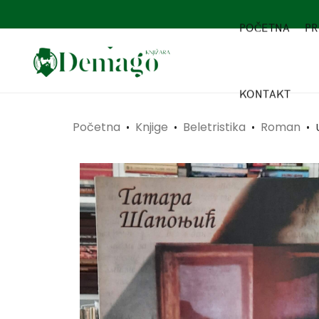
POČETNA
PR
KONTAKT
Početna
Knjige
Beletristika
Roman
•
•
•
•