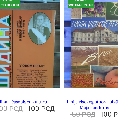
 TRAJU ZALIHE.
DOK TRAJU ZALIHE.
dina – časopis za kulturu
Linija visokog otpora-bivš
200
РСД
100
РСД
Maja Pandurov
150
РСД
100