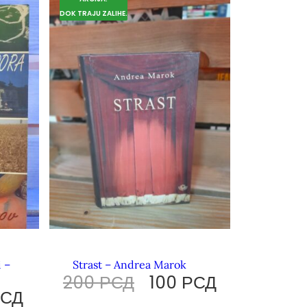
DOK TRAJU ZALIHE.
i –
Strast – Andrea Marok
200
РСД
100
РСД
РСД