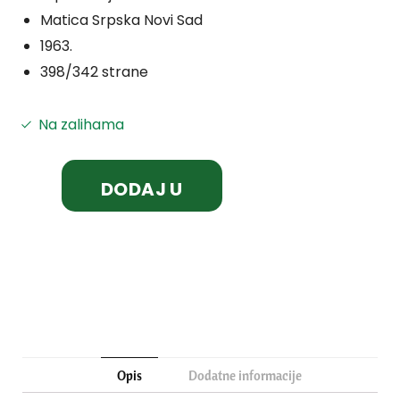
Matica Srpska Novi Sad
1963.
398/342 strane
Na zalihama
DODAJ U
KORPU
Opis
Dodatne informacije