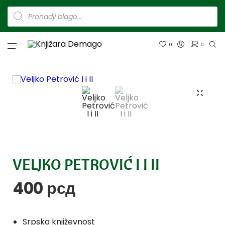
0
0
VELJKO PETROVIĆ I I II
400
рсд
Srpska književnost