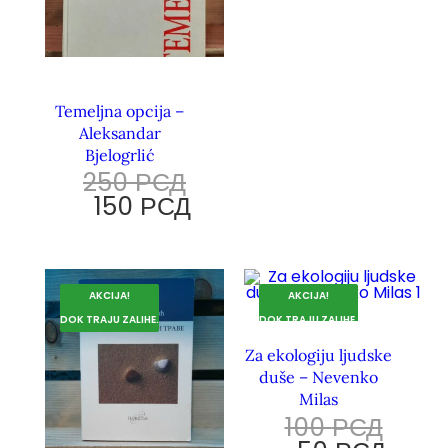
Temeljna opcija –
Aleksandar
Bjelogrlić
250
РСД
150
РСД
AKCIJA!
AKCIJA!
DOK TRAJU ZALIHE.
DOK TRAJU ZALIHE.
Za ekologiju ljudske
duše – Nevenko
Milas
100
РСД