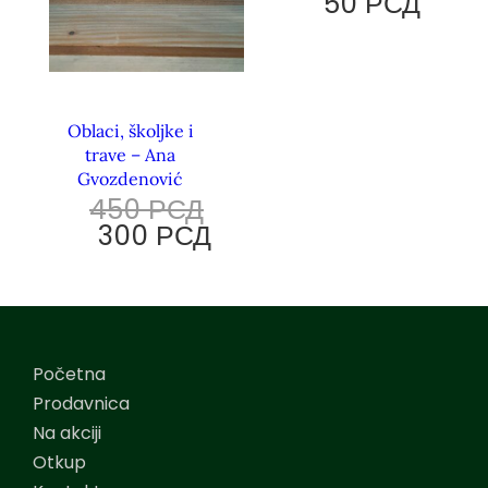
50
РСД
Oblaci, školjke i
trave – Ana
Gvozdenović
450
РСД
300
РСД
Početna
Prodavnica
Na akciji
Otkup