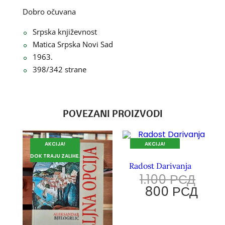
Dobro očuvana
Srpska književnost
Matica Srpska Novi Sad
1963.
398/342 strane
POVEZANI PROIZVODI
AKCIJA!
AKCIJA!
DOK TRAJU ZALIHE.
DOK TRAJU ZALIHE.
Radost Darivanja
1.100
РСД
800
РСД