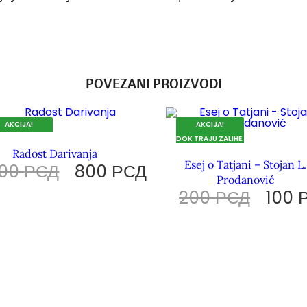
POVEZANI PROIZVODI
AKCIJA!
AKCIJA!
 TRAJU ZALIHE.
DOK TRAJU ZALIHE.
Radost Darivanja
Esej o Tatjani – Stojan L.
100
РСД
800
РСД
Prodanović
200
РСД
100