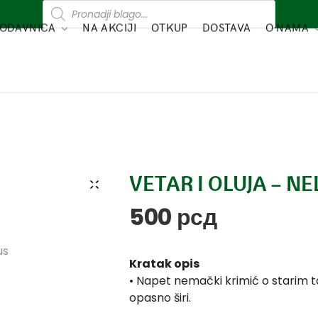
ODAVNICA
NA AKCIJI
OTKUP
DOSTAVA
O NAMA
VETAR I OLUJA – N
500
рсд
Kratak opis
• Napet nemački krimić o starim t
opasno širi.