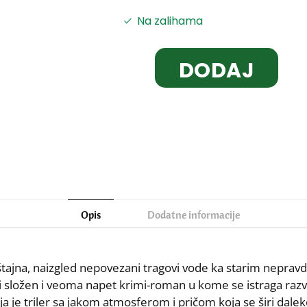
Na zalihama
DODAJ
U
KORPU
Opis
Dodatne informacije
tajna, naizgled nepovezani tragovi vode ka starim nepravd
di složen i veoma napet krimi-roman u kome se istraga razvi
uja je triler sa jakom atmosferom i pričom koja se širi dalek