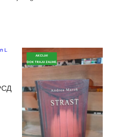
AKCIJA!
DOK TRAJU ZALIHE.
РСД