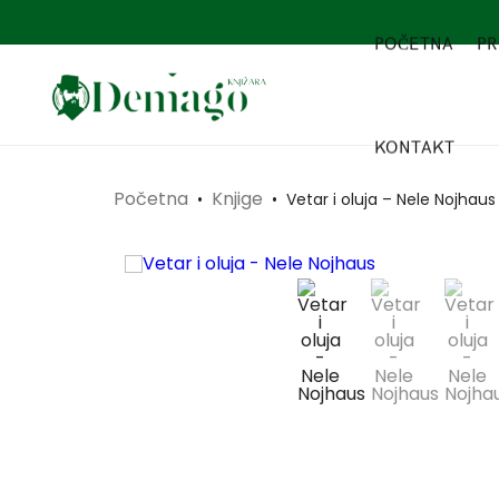
POČETNA
PR
KONTAKT
Početna
Knjige
•
•
Vetar i oluja – Nele Nojhaus