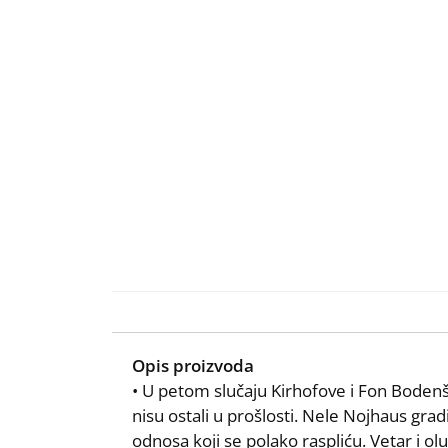
Opis proizvoda
• U petom slučaju Kirhofove i Fon Bodenš
nisu ostali u prošlosti. Nele Nojhaus gra
odnosa koji se polako raspliću. Vetar i ol