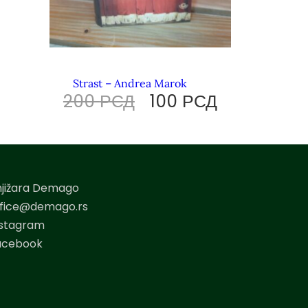
Strast – Andrea Marok
200
РСД
100
РСД
njižara Demago
ffice@demago.rs
nstagram
acebook