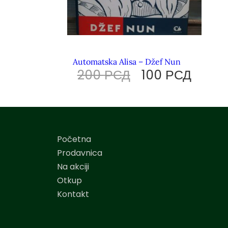
Automatska Alisa – Džef Nun
200
РСД
100
РСД
Početna
Prodavnica
Na akciji
Otkup
Kontakt