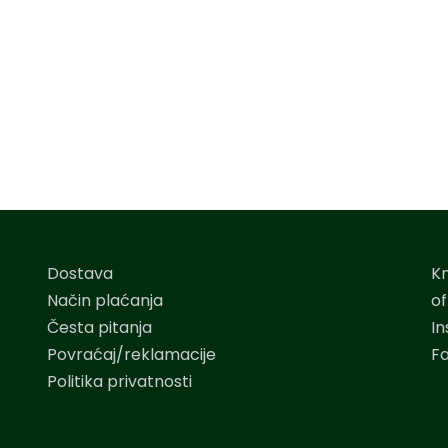
Dostava
K
Način plaćanja
o
Česta pitanja
I
Povraćaj/reklamacije
F
Politika privatnosti