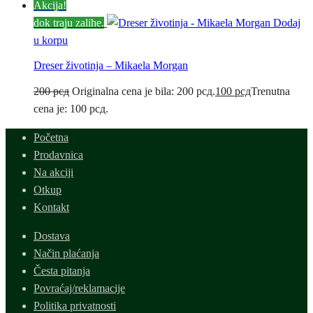
Akcija!
dok traju zalihe.
Dodaj
u korpu
Dreser životinja – Mikaela Morgan
200
рсд
Originalna cena je bila: 200 рсд.
100
рсд
Trenutna
cena je: 100 рсд.
Početna
Prodavnica
Na akciji
Otkup
Kontakt
Dostava
Način plaćanja
Česta pitanja
Povraćaj/reklamacije
Politika privatnosti