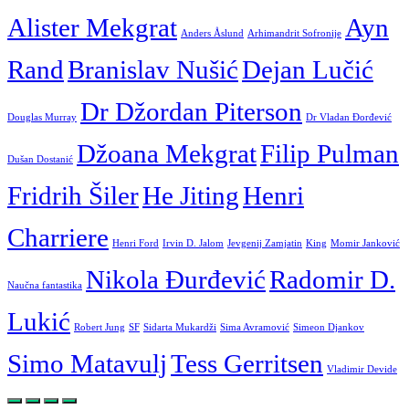
Alister Mekgrat
Ayn
Anders Åslund
Arhimandrit Sofronije
Rand
Branislav Nušić
Dejan Lučić
Dr Džordan Piterson
Douglas Murray
Dr Vladan Đorđević
Džoana Mekgrat
Filip Pulman
Dušan Dostanić
Fridrih Šiler
He Jiting
Henri
Charriere
Henri Ford
Irvin D. Jalom
Jevgenij Zamjatin
King
Momir Janković
Nikola Đurđević
Radomir D.
Naučna fantastika
Lukić
Robert Jung
SF
Sidarta Mukardži
Sima Avramović
Simeon Djankov
Simo Matavulj
Tess Gerritsen
Vladimir Devide