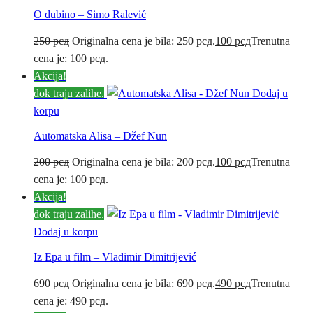
O dubino – Simo Ralević
250
рсд
Originalna cena je bila: 250 рсд.
100
рсд
Trenutna
cena je: 100 рсд.
Akcija!
dok traju zalihe.
Dodaj u
korpu
Automatska Alisa – Džef Nun
200
рсд
Originalna cena je bila: 200 рсд.
100
рсд
Trenutna
cena je: 100 рсд.
Akcija!
dok traju zalihe.
Dodaj u korpu
Iz Epa u film – Vladimir Dimitrijević
690
рсд
Originalna cena je bila: 690 рсд.
490
рсд
Trenutna
cena je: 490 рсд.