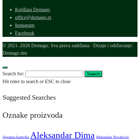
Knjižara Demago
office@demago.rs
Instagram
Facebook
© 2021–2026 Demago. Sva prava zadržana.· Dizajn i održavanje:
Demago tim
Search for:
Search
Hit enter to search or ESC to close
Suggested Searches
Oznake proizvoda
Aleksandar Dima
Agustina basterika
Aleksandar Novaković