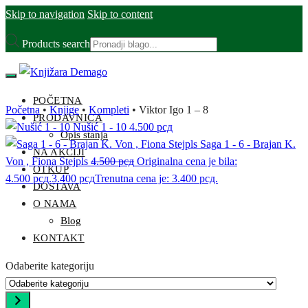
Skip to navigation
Skip to content
Products search
POČETNA
Početna
•
Knjige
•
Kompleti
•
Viktor Igo 1 – 8
PRODAVNICA
Nušić 1 - 10
4.500
рсд
Opis stanja
Saga 1 - 6 - Brajan K.
NA AKCIJI
Von , Fiona Stejpls
4.500
рсд
Originalna cena je bila:
OTKUP
4.500 рсд.
3.400
рсд
Trenutna cena je: 3.400 рсд.
DOSTAVA
O NAMA
Blog
KONTAKT
Odaberite kategoriju