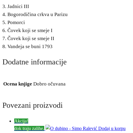
3. Jadnici III
4. Bogorodičina crkva u Parizu
5. Pomorci
6. Čovek koji se smeje I
7. Čovek koji se smeje II
8. Vandeja se buni 1793
Dodatne informacije
Ocena knjige
Dobro očuvana
Povezani proizvodi
Akcija!
dok traju zalihe.
Dodaj u korpu