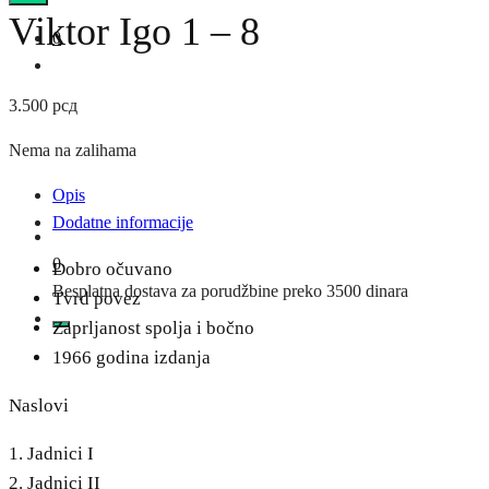
Viktor Igo 1 – 8
0
3.500
рсд
Nema na zalihama
Opis
Dodatne informacije
0
Dobro očuvano
Besplatna dostava za porudžbine preko 3500 dinara
Tvrd povez
Zaprljanost spolja i bočno
1966 godina izdanja
Naslovi
1. Jadnici I
2. Jadnici II