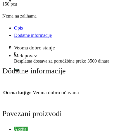
150
рсд
Nema na zalihama
Opis
Dodatne informacije
Veoma dobro stanje
0
Mek povez
Besplatna dostava za porudžbine preko 3500 dinara
Dodatne informacije
Ocena knjige
Veoma dobro očuvana
Povezani proizvodi
Akcija!