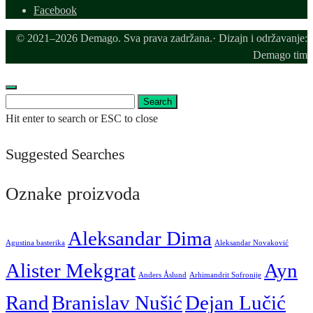
Facebook
© 2021–2026 Demago. Sva prava zadržana.· Dizajn i održavanje:
Demago tim
Search
Search
for:
Hit enter to search or ESC to close
Suggested Searches
Oznake proizvoda
Aleksandar Dima
Agustina basterika
Aleksandar Novaković
Alister Mekgrat
Ayn
Anders Åslund
Arhimandrit Sofronije
Rand
Branislav Nušić
Dejan Lučić