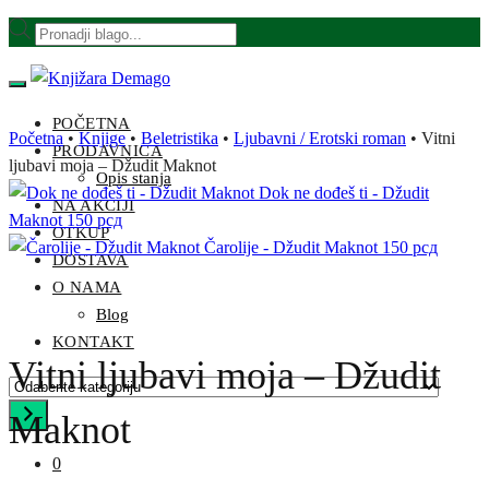
Skip
Skip
Products
to
to
search
navigation
content
POČETNA
Početna
•
Knjige
•
Beletristika
•
Ljubavni / Erotski roman
•
Vitni
PRODAVNICA
ljubavi moja – Džudit Maknot
Opis stanja
Dok ne dođeš ti - Džudit
NA AKCIJI
Maknot
150
рсд
OTKUP
Čarolije - Džudit Maknot
150
рсд
DOSTAVA
O NAMA
Blog
KONTAKT
Vitni ljubavi moja – Džudit
Odaberite
kategoriju
Maknot
0