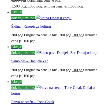
1.500
рсд
Originalna cena je bila:
1.500 рсд.
1.000
рсд
Trenutna cena je: 1.000 рсд.
Akcija!
dok traju zalihe.
Dodaj u korpu
Šidina – časopis za kulturu
200
рсд
Originalna cena je bila: 200 рсд.
100
рсд
Trenutna
cena je: 100 рсд.
Akcija!
dok traju zalihe.
Dodaj u korpu
Samo pas – Danijela Zec
200
рсд
Originalna cena je bila: 200 рсд.
100
рсд
Trenutna
cena je: 100 рсд.
Akcija!
dok traju zalihe.
Dodaj u
korpu
Pravo na sreću – Tode Čolak