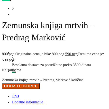
0
Zemunska knjiga mrtvih –
Predrag Marković
800
рсд
Originalna cena je bila: 800 рсд.
590
рсд
Trenutna cena je:
0
590 рсд.
Besplatna dostava za porudžbine preko 3500 dinara
Na zalihama
Zemunska knjiga mrtvih - Predrag Marković količina
DODAJ U KORPU
Opis
Dodatne informacije