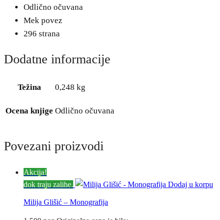
Odlično očuvana
Mek povez
296 strana
Dodatne informacije
Težina
0,248 kg
Ocena knjige
Odlično očuvana
Povezani proizvodi
Akcija!
dok traju zalihe.
Dodaj u korpu
Milija Glišić – Monografija