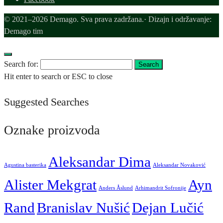
© 2021–2026 Demago. Sva prava zadržana.· Dizajn i održavanje:
Demago tim
Search for:
Search
Hit enter to search or ESC to close
Suggested Searches
Oznake proizvoda
Aleksandar Dima
Agustina basterika
Aleksandar Novaković
Alister Mekgrat
Ayn
Anders Åslund
Arhimandrit Sofronije
Rand
Branislav Nušić
Dejan Lučić