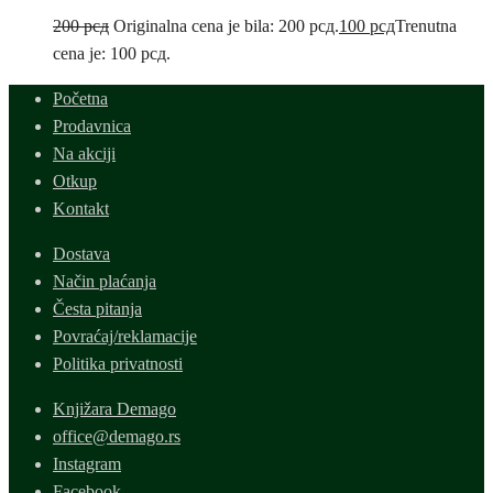
200
рсд
Originalna cena je bila: 200 рсд.
100
рсд
Trenutna
cena je: 100 рсд.
Početna
Prodavnica
Na akciji
Otkup
Kontakt
Dostava
Način plaćanja
Česta pitanja
Povraćaj/reklamacije
Politika privatnosti
Knjižara Demago
office@demago.rs
Instagram
Facebook