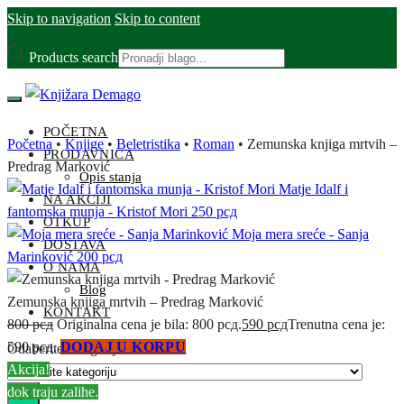
Skip to navigation
Skip to content
Products search
POČETNA
Početna
•
Knjige
•
Beletristika
•
Roman
•
Zemunska knjiga mrtvih –
PRODAVNICA
Predrag Marković
Opis stanja
Matje Idalf i
NA AKCIJI
fantomska munja - Kristof Mori
250
рсд
OTKUP
Moja mera sreće - Sanja
DOSTAVA
Marinković
200
рсд
O NAMA
Blog
Zemunska knjiga mrtvih – Predrag Marković
KONTAKT
800
рсд
Originalna cena je bila: 800 рсд.
590
рсд
Trenutna cena je:
590 рсд.
DODAJ U KORPU
Odaberite kategoriju
Akcija!
dok traju zalihe.