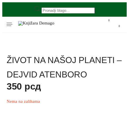
0
0
ŽIVOT NA NAŠOJ PLANETI –
DEJVID ATENBORO
350
рсд
Nema na zalihama