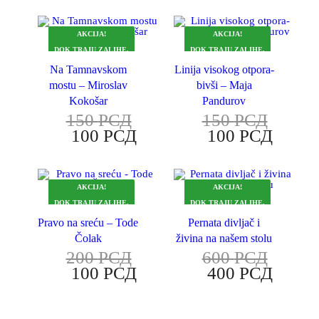
AKCIJA!
AKCIJA!
DOK TRAJU ZALIHE.
DOK TRAJU ZALIHE.
Na Tamnavskom
Linija visokog otpora-
mostu – Miroslav
bivši – Maja
Kokošar
Pandurov
150
РСД
150
РСД
100
РСД
100
РСД
AKCIJA!
AKCIJA!
DOK TRAJU ZALIHE.
DOK TRAJU ZALIHE.
Pravo na sreću – Tode
Pernata divljač i
Čolak
živina na našem stolu
200
РСД
600
РСД
100
РСД
400
РСД