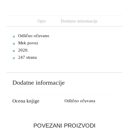
Opis
Dodatne informacije
Odlično očuvano
Mek povez
2020.
247 strana
Dodatne informacije
Ocena knjige
Odlično očuvana
POVEZANI PROIZVODI