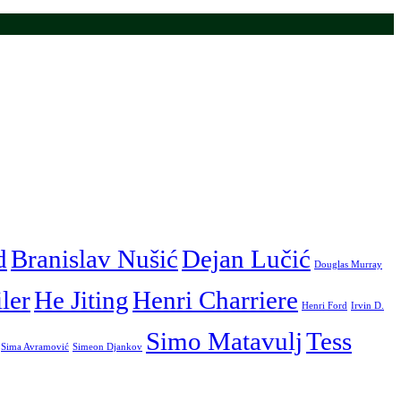
d
Branislav Nušić
Dejan Lučić
Douglas Murray
iler
He Jiting
Henri Charriere
Henri Ford
Irvin D.
Simo Matavulj
Tess
Sima Avramović
Simeon Djankov