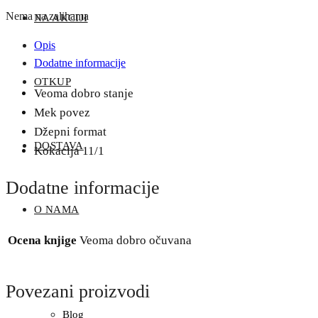
Nema na zalihama
NA AKCIJI
Opis
Dodatne informacije
OTKUP
Veoma dobro stanje
Mek povez
Džepni format
DOSTAVA
Kokacija 11/1
Dodatne informacije
O NAMA
Ocena knjige
Veoma dobro očuvana
Povezani proizvodi
Blog