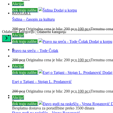
Akcija!
dok traju zalihe.
Dodaj u korpu
KONTAKT
Šidina – časopis za kulturu
200
рсд
Originalna cena je bila: 200 рсд.
100
рсд
Trenutna cena
Odaberite kategoriju
Akcija!
dok traju zalihe.
Dodaj u korpu
0
Pravo na sreću – Tode Čolak
200
рсд
Originalna cena je bila: 200 рсд.
100
рсд
Trenutna cena
Akcija!
dok traju zalihe.
Dodaj
Esej o Tatjani – Stojan L. Prodanović
200
рсд
Originalna cena je bila: 200 рсд.
100
рсд
Trenutna cena
Akcija!
0
dok traju zalihe.
D
Besplatna dostava za porudžbine preko 3500 dinara
Đavo gudi na raskršću – Vesna Roganović