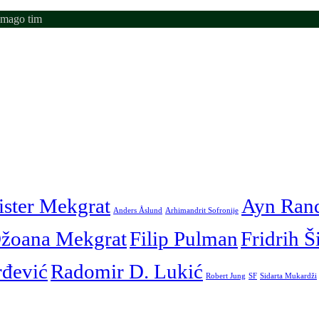
emago tim
ister Mekgrat
Ayn Ran
Anders Åslund
Arhimandrit Sofronije
žoana Mekgrat
Filip Pulman
Fridrih Š
rđević
Radomir D. Lukić
Robert Jung
SF
Sidarta Mukardži