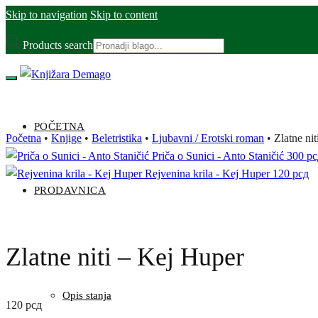
Skip to navigation
Skip to content
Products search
POČETNA
Početna
•
Knjige
•
Beletristika
•
Ljubavni / Erotski roman
•
Zlatne ni
Priča o Sunici - Anto Staničić
300
рс
Rejvenina krila - Kej Huper
120
рсд
PRODAVNICA
Zlatne niti – Kej Huper
Opis stanja
120
рсд