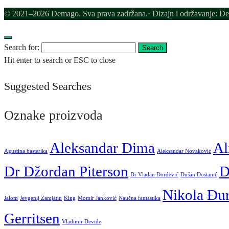
© 2021–2026 Demago. Sva prava zadržana.· Dizajn i održavanje: D
Search for:
Search
Hit enter to search or ESC to close
Suggested Searches
Oznake proizvoda
Aleksandar Dima
Al
Agustina basterika
Aleksandar Novaković
Dr Džordan Piterson
D
Dr Vladan Đorđević
Dušan Dostanić
Nikola Đu
Jalom
Jevgenij Zamjatin
King
Momir Janković
Naučna fantastika
Gerritsen
Vladimir Devide