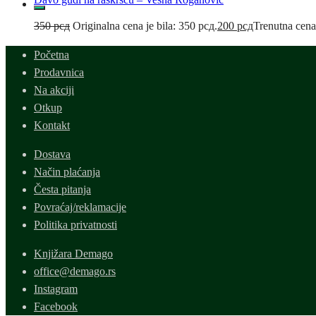
350
рсд
Originalna cena je bila: 350 рсд.
200
рсд
Trenutna cena
Početna
Prodavnica
Na akciji
Otkup
Kontakt
Dostava
Način plaćanja
Česta pitanja
Povraćaj/reklamacije
Politika privatnosti
Knjižara Demago
office@demago.rs
Instagram
Facebook