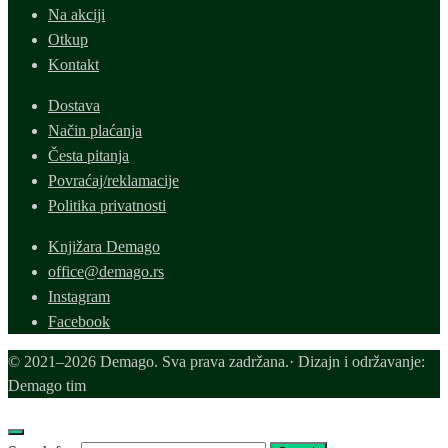
Na akciji
Otkup
Kontakt
Dostava
Način plaćanja
Česta pitanja
Povraćaj/reklamacije
Politika privatnosti
Knjižara Demago
office@demago.rs
Instagram
Facebook
© 2021–2026 Demago. Sva prava zadržana.· Dizajn i održavanje:
Demago tim