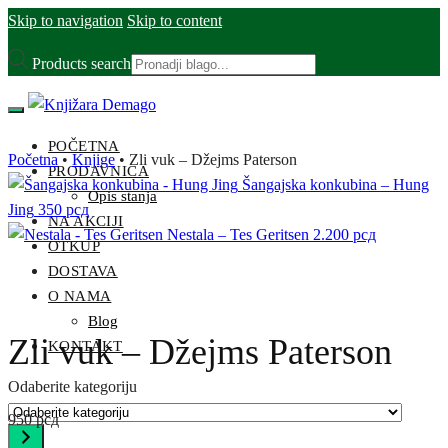
Skip to navigation
Skip to content
Products search
POČETNA
Početna
•
Knjige
•
Zli vuk – Džejms Paterson
PRODAVNICA
Šangajska konkubina – Hung
Opis stanja
Jing
350
рсд
NA AKCIJI
Nestala – Tes Geritsen
2.200
рсд
OTKUP
DOSTAVA
O NAMA
Blog
Zli vuk – Džejms Paterson
KONTAKT
Odaberite kategoriju
950
рсд