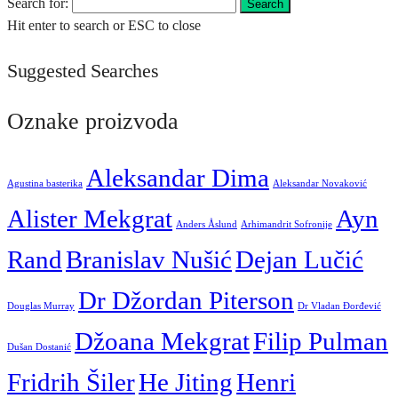
Search for:
Search
Hit enter to search or ESC to close
Suggested Searches
Oznake proizvoda
Aleksandar Dima
Agustina basterika
Aleksandar Novaković
Alister Mekgrat
Ayn
Anders Åslund
Arhimandrit Sofronije
Rand
Branislav Nušić
Dejan Lučić
Dr Džordan Piterson
Douglas Murray
Dr Vladan Đorđević
Džoana Mekgrat
Filip Pulman
Dušan Dostanić
Fridrih Šiler
He Jiting
Henri