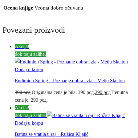
Ocena knjige
Veoma dobro očuvana
Povezani proizvodi
Akcija!
dok traju zalihe.
Dodaj u korpu
Endimion Spring – Poznanje dobra i zla – Metju Skelton
390
рсд
Originalna cena je bila: 390 рсд.
290
рсд
Trenutna
cena je: 290 рсд.
Akcija!
dok traju zalihe.
Dodaj u korpu
Batina se vratila u raj – Ružica Kljajić