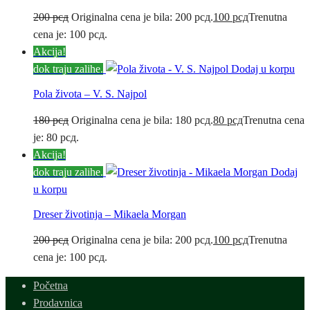
200
рсд
Originalna cena je bila: 200 рсд.
100
рсд
Trenutna
cena je: 100 рсд.
Akcija!
dok traju zalihe.
Dodaj u korpu
Pola života – V. S. Najpol
180
рсд
Originalna cena je bila: 180 рсд.
80
рсд
Trenutna cena
je: 80 рсд.
Akcija!
dok traju zalihe.
Dodaj
u korpu
Dreser životinja – Mikaela Morgan
200
рсд
Originalna cena je bila: 200 рсд.
100
рсд
Trenutna
cena je: 100 рсд.
Početna
Prodavnica