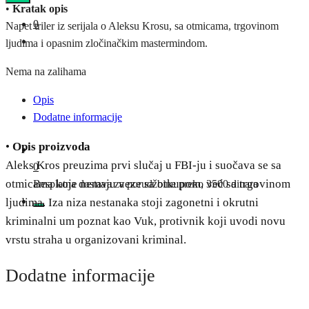
•
Kratak opis
0
Napet triler iz serijala o Aleksu Krosu, sa otmicama, trgovinom
ljudima i opasnim zločinačkim mastermindom.
Nema na zalihama
Opis
Dodatne informacije
•
Opis proizvoda
Aleks Kros preuzima prvi slučaj u FBI-ju i suočava se sa
0
otmicama koje nemaju veze sa otkupom, već sa trgovinom
Besplatna dostava za porudžbine preko 3500 dinara
ljudima. Iza niza nestanaka stoji zagonetni i okrutni
kriminalni um poznat kao Vuk, protivnik koji uvodi novu
vrstu straha u organizovani kriminal.
Dodatne informacije