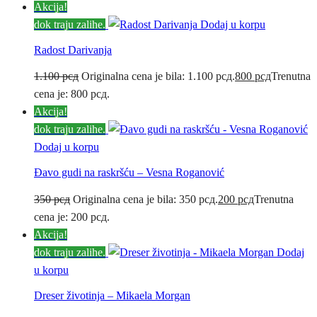
Akcija!
dok traju zalihe.
Dodaj u korpu
Radost Darivanja
1.100
рсд
Originalna cena je bila: 1.100 рсд.
800
рсд
Trenutna
cena je: 800 рсд.
Akcija!
dok traju zalihe.
Dodaj u korpu
Đavo gudi na raskršću – Vesna Roganović
350
рсд
Originalna cena je bila: 350 рсд.
200
рсд
Trenutna
cena je: 200 рсд.
Akcija!
dok traju zalihe.
Dodaj
u korpu
Dreser životinja – Mikaela Morgan