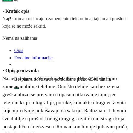
0
•
Kratak opis
Napet roman o slučajno zamenjenim telefonima, tajnama i prošlosti
koja se ne može sakriti.
Nema na zalihama
Opis
Dodatne informacije
•
Opis proizvoda
0
Na aerodromu u Njujorku, Madlin i Džonatan slučajno
Besplatna dostava za porudžbine preko 3500 dinara
zamene mobilne telefone. Ono što deluje kao bezazlena
greška ubrzo se pretvara u opasno otkrivanje tajni, jer
telefoni kriju fotografije, poruke, kontakte i tragove života
koje njih dvoje pokušavaju da sakriju. Radoznalost ih vodi
sve dublje u prošlost onog drugog, a zatim i u istragu koja
postaje lična i neizvesna. Roman kombinuje ljubavnu priču,