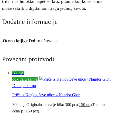
triler i psihološku napetost kroz pitanje koliko se istine
može sakriti u digitalnom tragu jednog života.
Dodatne informacije
Ocena knjige
Dobro očuvana
Povezani proizvodi
Akcija!
dok traju zalihe.
Dodaj u korpu
Priče iz Keglovićeve ulice – Nandor Gion
300
рсд
Originalna cena je bila: 300 рсд.
150
рсд
Trenutna
cena je: 150 рсд.