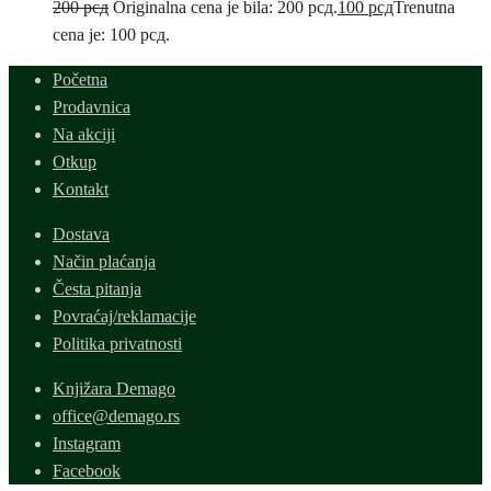
200
рсд
Originalna cena je bila: 200 рсд.
100
рсд
Trenutna
cena je: 100 рсд.
Početna
Prodavnica
Na akciji
Otkup
Kontakt
Dostava
Način plaćanja
Česta pitanja
Povraćaj/reklamacije
Politika privatnosti
Knjižara Demago
office@demago.rs
Instagram
Facebook