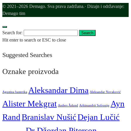
© 2021–2026 Demago. Sva prava zadržana.· Dizajn i održavanje:
Demago tim
Search for:
Search
Hit enter to search or ESC to close
Suggested Searches
Oznake proizvoda
Aleksandar Dima
Agustina basterika
Aleksandar Novaković
Alister Mekgrat
Ayn
Anders Åslund
Arhimandrit Sofronije
Rand
Branislav Nušić
Dejan Lučić
Dr Džordan Piterson