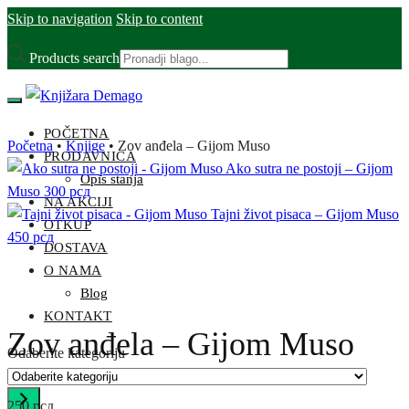
Skip to navigation
Skip to content
Products search
POČETNA
Početna
•
Knjige
•
Zov anđela – Gijom Muso
PRODAVNICA
Ako sutra ne postoji – Gijom
Opis stanja
Muso
300
рсд
NA AKCIJI
Tajni život pisaca – Gijom Muso
OTKUP
450
рсд
DOSTAVA
O NAMA
Blog
KONTAKT
Zov anđela – Gijom Muso
Odaberite kategoriju
250
рсд