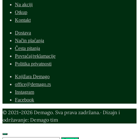
Na akciji
Otkup
Kontakt
Dostava
Način plaćanja
Česta pitanja
Povraćaj/reklamacije
Politika privatnosti
Knjižara Demago
office@demago.rs
Instagram
Facebook
© 2021–2026 Demago. Sva prava zadržana.· Dizajn i
održavanje: Demago tim