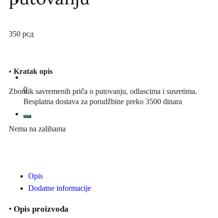
350
рсд
•
Kratak opis
0
Zbornik savremenih priča o putovanju, odlascima i susretima.
Besplatna dostava za porudžbine preko 3500 dinara
Nema na zalihama
Opis
Dodatne informacije
•
Opis proizvoda