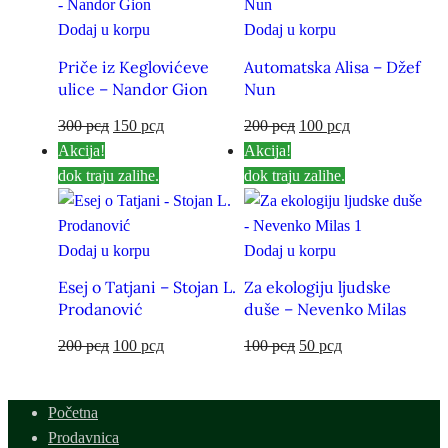
Dodaj u korpu
Dodaj u korpu
Priče iz Keglovićeve
Automatska Alisa – Džef
ulice – Nandor Gion
Nun
300
рсд
150
рсд
200
рсд
100
рсд
Akcija!
Akcija!
dok traju zalihe.
dok traju zalihe.
Dodaj u korpu
Dodaj u korpu
Esej o Tatjani – Stojan L.
Za ekologiju ljudske
Prodanović
duše – Nevenko Milas
200
рсд
100
рсд
100
рсд
50
рсд
Početna
Prodavnica