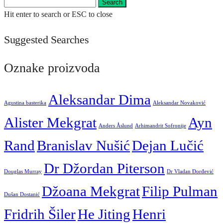
Search
Hit enter to search or ESC to close
Suggested Searches
Oznake proizvoda
Aleksandar Dima
Agustina basterika
Aleksandar Novaković
Alister Mekgrat
Ayn
Anders Åslund
Arhimandrit Sofronije
Rand
Branislav Nušić
Dejan Lučić
Dr Džordan Piterson
Douglas Murray
Dr Vladan Đorđević
Džoana Mekgrat
Filip Pulman
Dušan Dostanić
Fridrih Šiler
He Jiting
Henri