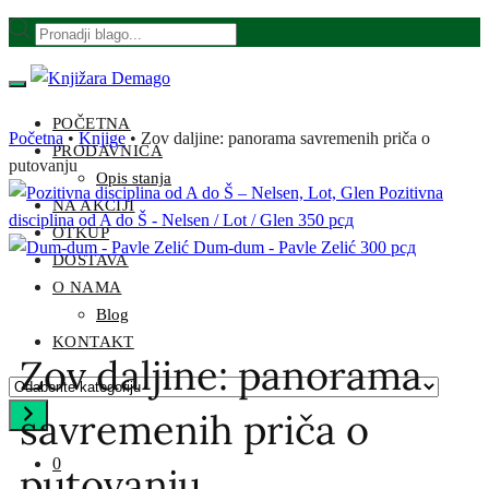
POČETNA
Početna
•
Knjige
•
Zov daljine: panorama savremenih priča o
PRODAVNICA
putovanju
Opis stanja
Pozitivna
NA AKCIJI
disciplina od A do Š - Nelsen / Lot / Glen
350
рсд
OTKUP
Dum-dum - Pavle Zelić
300
рсд
DOSTAVA
O NAMA
Blog
KONTAKT
Zov daljine: panorama
savremenih priča o
0
putovanju