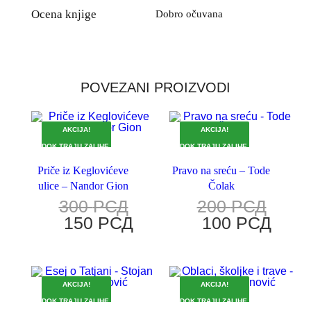
Ocena knjige
Dobro očuvana
POVEZANI PROIZVODI
AKCIJA!
AKCIJA!
DOK TRAJU ZALIHE.
DOK TRAJU ZALIHE.
Priče iz Keglovićeve
Pravo na sreću – Tode
ulice – Nandor Gion
Čolak
300
РСД
200
РСД
150
РСД
100
РСД
AKCIJA!
AKCIJA!
DOK TRAJU ZALIHE.
DOK TRAJU ZALIHE.