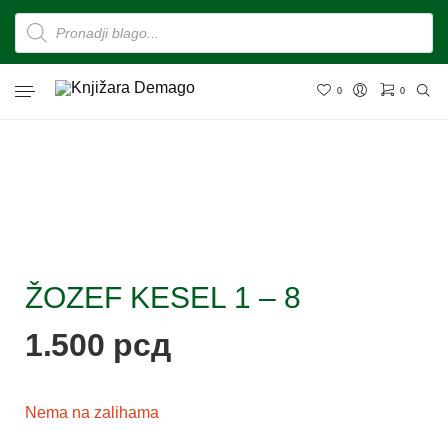
0
0
ŽOZEF KESEL 1 – 8
1.500
рсд
Nema na zalihama