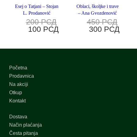
Esej o Tatjani – Stojan
Oblaci, školjke i trave
L. Prodanović
– Ana Gvozdenović
200
РСД
450
РСД
100
РСД
300
РСД
Početna
Prodavnica
Na akciji
Otkup
Kontakt
Dostava
Način plaćanja
Česta pitanja