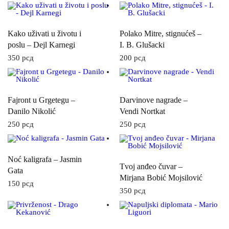
Kako uživati u životu i
Polako Mitre, stignućeš –
poslu – Dejl Karnegi
I. B. Glušacki
350
рсд
200
рсд
Fajront u Grgetegu –
Darvinove nagrade –
Danilo Nikolić
Vendi Nortkat
250
рсд
250
рсд
Noć kaligrafa – Jasmin
Tvoj anđeo čuvar –
Gata
Mirjana Bobić Mojsilović
150
рсд
350
рсд