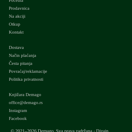
Početna
Prodavnica
Na akciji
Otkup
Kontakt
Dostava
Način plaćanja
Česta pitanja
Povraćaj/reklamacije
Politika privatnosti
Knjižara Demago
office@demago.rs
Instagram
Facebook
© 2021–2026 Demago. Sva prava zadržana.· Dizajn