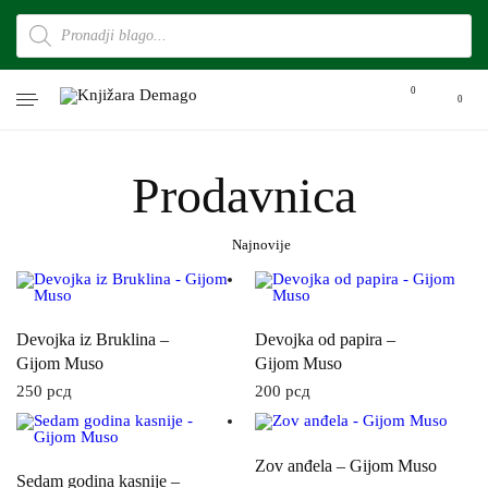
0
0
Prodavnica
Devojka iz Bruklina –
Devojka od papira –
Gijom Muso
Gijom Muso
250
рсд
200
рсд
Zov anđela – Gijom Muso
Sedam godina kasnije –