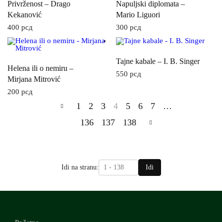
Privrženost – Drago
Napuljski diplomata –
Kekanović
Mario Liguori
400
рсд
300
рсд
Tajne kabale – I. B. Singer
Helena ili o nemiru –
550
рсд
Mirjana Mitrović
200
рсд
1
2
3
4
5
6
7
…
136
137
138
Idi na stranu:
Idi