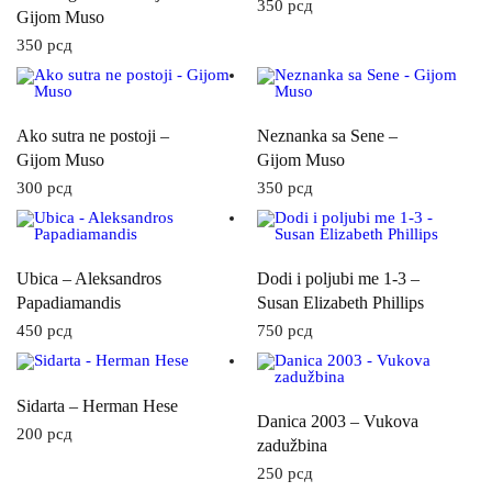
350
рсд
Gijom Muso
350
рсд
Ako sutra ne postoji –
Neznanka sa Sene –
Gijom Muso
Gijom Muso
300
рсд
350
рсд
Ubica – Aleksandros
Dodi i poljubi me 1-3 –
Papadiamandis
Susan Elizabeth Phillips
450
рсд
750
рсд
Sidarta – Herman Hese
Danica 2003 – Vukova
200
рсд
zadužbina
250
рсд