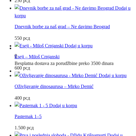
250
рсд
Dodaj u
korpu
Dnevnik borbe za naš grad – Ne davimo Beograd
550
рсд
Dodaj u korpu
0
Eseji – Miloš Crnjanski
Besplatna dostava za porudžbine preko 3500 dinara
600
рсд
Dodaj u korpu
Oživljavanje dinosaurusa – Mirko Demić
400
рсд
Dodaj u korpu
Pasternak 1–5
1.500
рсд
Dodaj u