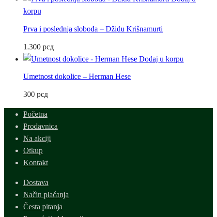
korpu
Prva i poslednja sloboda – Džidu Krišnamurti
1.300
рсд
Dodaj u korpu
Umetnost dokolice – Herman Hese
300
рсд
Početna
Prodavnica
Na akciji
Otkup
Kontakt
Dostava
Način plaćanja
Česta pitanja