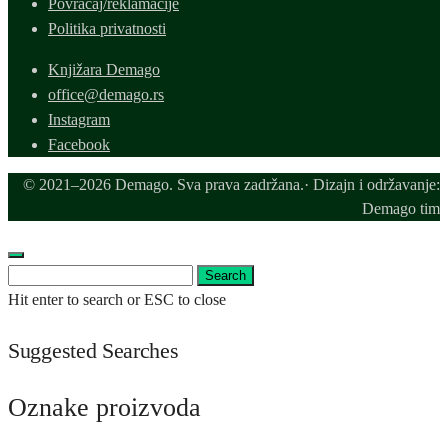
Povraćaj/reklamacije
Politika privatnosti
Knjižara Demago
office@demago.rs
Instagram
Facebook
© 2021–2026 Demago. Sva prava zadržana.· Dizajn i održavanje:
Demago tim
Search
Search
for:
Hit enter to search or ESC to close
Suggested Searches
Oznake proizvoda