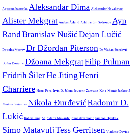
Aleksandar Dima
Agustina basterika
Aleksandar Novaković
Alister Mekgrat
Ayn
Anders Åslund
Arhimandrit Sofronije
Rand
Branislav Nušić
Dejan Lučić
Dr Džordan Piterson
Douglas Murray
Dr Vladan Đorđević
Džoana Mekgrat
Filip Pulman
Dušan Dostanić
Fridrih Šiler
He Jiting
Henri
Charriere
Henri Ford
Irvin D. Jalom
Jevgenij Zamjatin
King
Momir Janković
Nikola Đurđević
Radomir D.
Naučna fantastika
Lukić
Robert Jung
SF
Sidarta Mukardži
Sima Avramović
Simeon Djankov
Simo Matavulj
Tess Gerritsen
Vladimir Devide