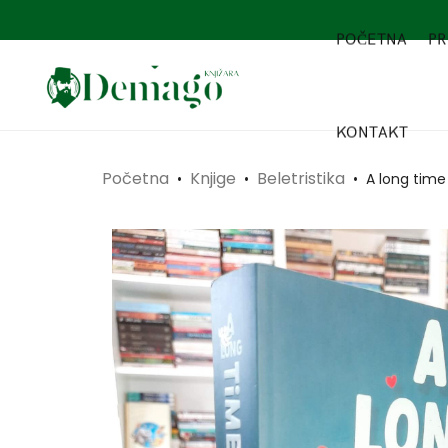
POČETNA
PR
KONTAKT
Početna
Knjige
Beletristika
•
•
•
A long tim