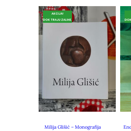
AKCIJA!
DOK TRAJU ZALIHE.
DOK
Milija Glišić – Monografija
End