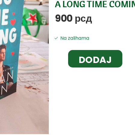
A LONG TIME COMI
900
рсд
Na zalihama
DODAJ
U
KORPU