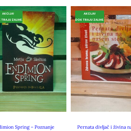
AKCIJA!
AKCIJA!
 TRAJU ZALIHE.
DOK TRAJU ZALIHE.
imion Spring – Poznanje
Pernata divljač i živina n