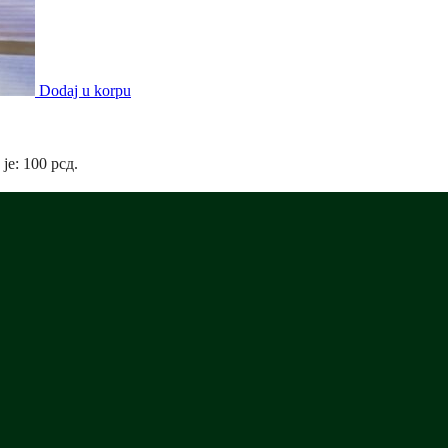
Dodaj u korpu
 je: 100 рсд.