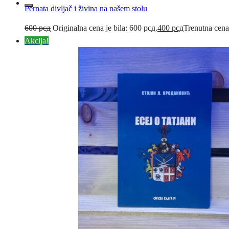
Pernata divljač i živina na našem stolu
600
рсд
Originalna cena je bila: 600 рсд.
400
рсд
Trenutna cena
Akcija!