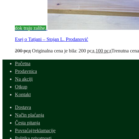
dok traju zalihe.
Esej o Tatjani – Stojan L. Prodanović
200
рсд
Originalna cena je bila: 200 рсд.
100
рсд
Trenutna cena
Početna
Prodavnica
Na akciji
Otkup
Kontakt
Dostava
Način plaćanja
Česta pitanja
Povraćaj/reklamacije
Politika privatnosti