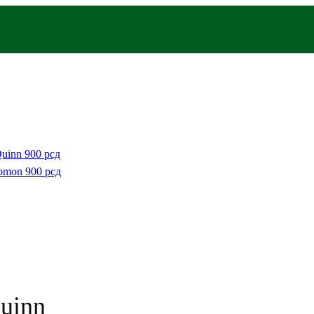
Quinn
900
рсд
lomon
900
рсд
Quinn