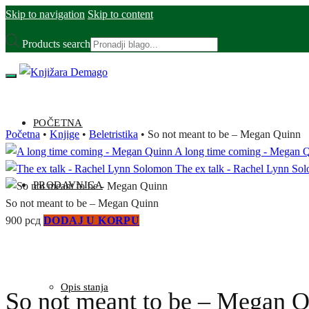
Skip to navigation
Skip to content
Products search
POČETNA
Početna
•
Knjige
•
Beletristika
•
So not meant to be – Megan Quinn
A long time coming - Megan 
The ex talk - Rachel Lynn So
PRODAVNICA
So not meant to be – Megan Quinn
900
рсд
DODAJ U KORPU
Opis stanja
So not meant to be – Megan 