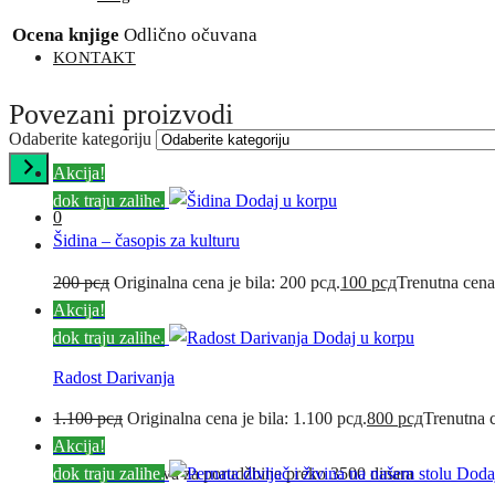
Ocena knjige
Odlično očuvana
KONTAKT
Povezani proizvodi
Odaberite kategoriju
Akcija!
dok traju zalihe.
Dodaj u korpu
0
Šidina – časopis za kulturu
200
рсд
Originalna cena je bila: 200 рсд.
100
рсд
Trenutna cena
Akcija!
dok traju zalihe.
Dodaj u korpu
Radost Darivanja
1.100
рсд
Originalna cena je bila: 1.100 рсд.
800
рсд
Trenutna c
0
Akcija!
Besplatna dostava za porudžbine preko 3500 dinara
dok traju zalihe.
Doda