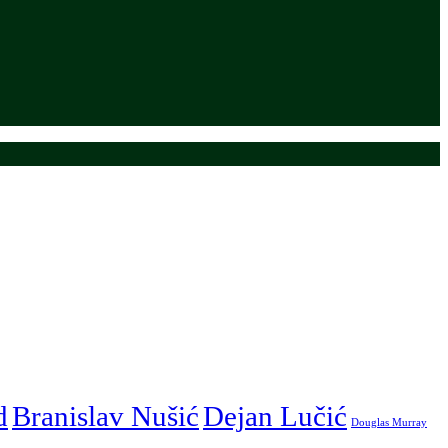
d
Branislav Nušić
Dejan Lučić
Douglas Murray