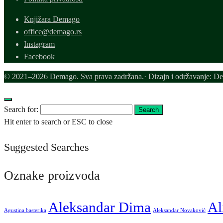
Knjižara Demago
office@demago.rs
Instagram
Facebook
© 2021–2026 Demago. Sva prava zadržana.· Dizajn i održavanje: D
Search for:
Search
Hit enter to search or ESC to close
Suggested Searches
Oznake proizvoda
Aleksandar Dima
Al
Agustina basterika
Aleksandar Novaković