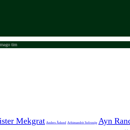
emago tim
ister Mekgrat
Ayn Ran
Anders Åslund
Arhimandrit Sofronije