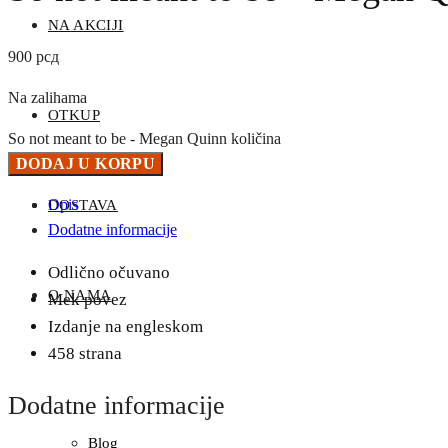
NA AKCIJI
900
рсд
Na zalihama
OTKUP
So not meant to be - Megan Quinn količina
DODAJ U KORPU
Opis
DOSTAVA
Dodatne informacije
Odlično očuvano
O NAMA
Mek povez
Izdanje na engleskom
458 strana
Dodatne informacije
Blog