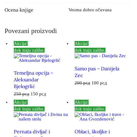
Ocena knjige
Veoma dobro očuvana
Povezani proizvodi
Akcija!
Akcija!
dok traju zalihe.
dok traju zalihe.
Samo pas – Danijela
Temeljna opcija –
Zec
Aleksandar
200
рсд
100
рсд
Bjelogrlić
250
рсд
150
рсд
Akcija!
Akcija!
dok traju zalihe.
dok traju zalihe.
Pernata divljač i
Oblaci, školjke i