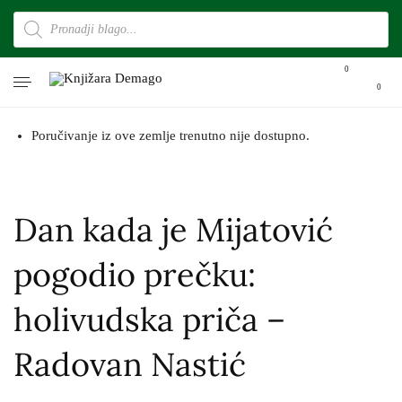
0
0
Poručivanje iz ove zemlje trenutno nije dostupno.
Dan kada je Mijatović
pogodio prečku:
holivudska priča –
Radovan Nastić