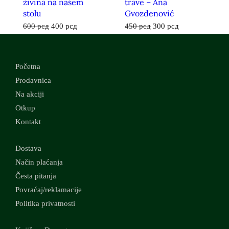
živina na našem
trave – Ana
stolu
Gvozdenović
600
рсд
400
рсд
450
рсд
300
рсд
Početna
Prodavnica
Na akciji
Otkup
Kontakt
Dostava
Način plaćanja
Česta pitanja
Povraćaj/reklamacije
Politika privatnosti