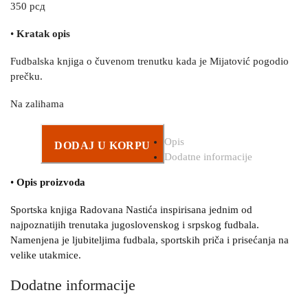
350
рсд
•
Kratak opis
Fudbalska knjiga o čuvenom trenutku kada je Mijatović pogodio
prečku.
Na zalihama
Opis
DODAJ U KORPU
Dodatne informacije
•
Opis proizvoda
Sportska knjiga Radovana Nastića inspirisana jednim od
najpoznatijih trenutaka jugoslovenskog i srpskog fudbala.
Namenjena je ljubiteljima fudbala, sportskih priča i prisećanja na
velike utakmice.
Dodatne informacije