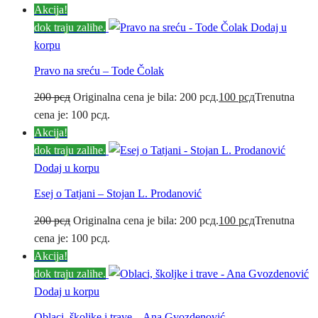
Akcija!
dok traju zalihe.
Dodaj u
korpu
Pravo na sreću – Tode Čolak
200
рсд
Originalna cena je bila: 200 рсд.
100
рсд
Trenutna
cena je: 100 рсд.
Akcija!
dok traju zalihe.
Dodaj u korpu
Esej o Tatjani – Stojan L. Prodanović
200
рсд
Originalna cena je bila: 200 рсд.
100
рсд
Trenutna
cena je: 100 рсд.
Akcija!
dok traju zalihe.
Dodaj u korpu
Oblaci, školjke i trave – Ana Gvozdenović