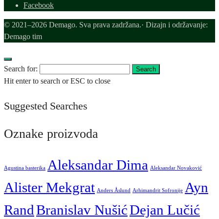
Facebook
© 2021–2026 Demago. Sva prava zadržana.· Dizajn i održavanje:
Demago tim
Search for:
Search
Hit enter to search or ESC to close
Suggested Searches
Oznake proizvoda
Aleksandar Dima
Agustina basterika
Aleksandar Novaković
Alister Mekgrat
Ayn
Anders Åslund
Arhimandrit Sofronije
Rand
Branislav Nušić
Dejan Lučić