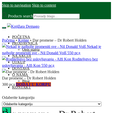
Skip to navigation
Skip to content
Products search
POČETNA
Početna
•
Knjige
•
Dar promene – Dr Robert Holden
PRODAVNICA
Nekad je
Opis stanja
najbolje promeniti sve - Nil Donald Volš
550
рсд
NA AKCIJI
Roditeljstvo bez
OTKUP
uslovljavanja - Alfi Kon
550
рсд
DOSTAVA
O NAMA
Dar promene – Dr Robert Holden
Blog
300
рсд
DODAJ U KORPU
KONTAKT
Odaberite kategoriju