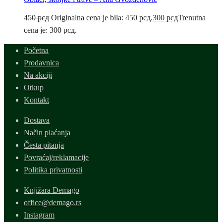
450
рсд
Originalna cena je bila: 450 рсд.
300
рсд
Trenutna
cena je: 300 рсд.
Početna
Prodavnica
Na akciji
Otkup
Kontakt
Dostava
Način plaćanja
Česta pitanja
Povraćaj/reklamacije
Politika privatnosti
Knjižara Demago
office@demago.rs
Instagram