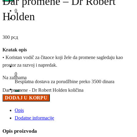
Dar promene – Dr Robert
0
Holden
300
рсд
Kratak opis
• Koristan vodič za čitaoce koji žele da promene sagledaju kao
prostor za razvoj i napredak.
0
Na zalihama
Besplatna dostava za porudžbine preko 3500 dinara
Dar promene - Dr Robert Holden količina
DODAJ U KORPU
Opis
Dodatne informacije
Opis proizvoda