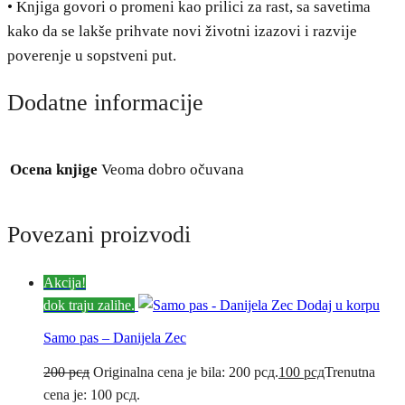
• Knjiga govori o promeni kao prilici za rast, sa savetima
kako da se lakše prihvate novi životni izazovi i razvije
poverenje u sopstveni put.
Dodatne informacije
Ocena knjige
Veoma dobro očuvana
Povezani proizvodi
Akcija!
dok traju zalihe.
Dodaj u korpu
Samo pas – Danijela Zec
200
рсд
Originalna cena je bila: 200 рсд.
100
рсд
Trenutna
cena je: 100 рсд.