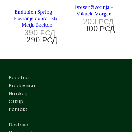
Dreser životinja –
Endimion Spring –
Mikaela Morgan
Poznanje dobra i zla
200
РСД
– Metju Skelton
100
РСД
390
РСД
290
РСД
Početna
Prodavnica
Na akciji
Otkup
Kontakt
Dostava