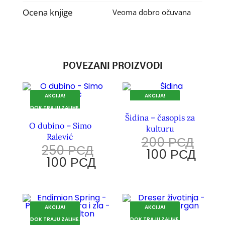
Ocena knjige
Veoma dobro očuvana
POVEZANI PROIZVODI
AKCIJA!
AKCIJA!
DOK TRAJU ZALIHE.
DOK TRAJU ZALIHE.
Šidina – časopis za
O dubino – Simo
kulturu
Ralević
200
РСД
250
РСД
100
РСД
100
РСД
AKCIJA!
AKCIJA!
DOK TRAJU ZALIHE.
DOK TRAJU ZALIHE.