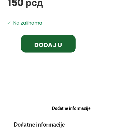
150
рсд
Na zalihama
DODAJ U
KORPU
Dodatne informacije
Dodatne informacije