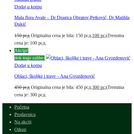
Dodaj u korpu
Mala flora Avale – Dr Dragica Obratov-Petković, Dr Matilda
Đukić
150
рсд
Originalna cena je bila: 150 рсд.
100
рсд
Trenutna
cena je: 100 рсд.
Akcija!
dok traju zalihe.
Dodaj u korpu
Oblaci, školjke i trave – Ana Gvozdenović
450
рсд
Originalna cena je bila: 450 рсд.
300
рсд
Trenutna
cena je: 300 рсд.
Početna
Prodavnica
Na akciji
Otkup