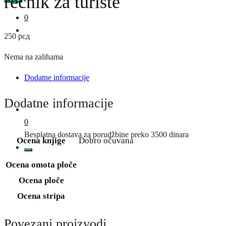
rečnik za turiste
0
250
рсд
Nema na zalihama
Dodatne informacije
Dodatne informacije
0
Besplatna dostava za porudžbine preko 3500 dinara
Ocena knjige
Dobro očuvana
Ocena omota ploče
Ocena ploče
Ocena stripa
Povezani proizvodi