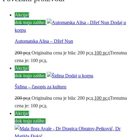
Akcija!
dok traju zalihe.
Dodaj u
korpu
Automatska Alisa – Džef Nun
200
рсд
Originalna cena je bila: 200 рсд.
100
рсд
Trenutna
cena je: 100 рсд.
Akcija!
dok traju zalihe.
Dodaj u korpu
Šidina – časopis za kulturu
200
рсд
Originalna cena je bila: 200 рсд.
100
рсд
Trenutna
cena je: 100 рсд.
Akcija!
dok traju zalihe.