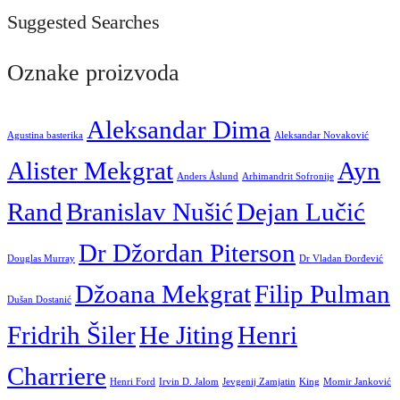
Suggested Searches
Oznake proizvoda
Aleksandar Dima
Agustina basterika
Aleksandar Novaković
Alister Mekgrat
Ayn
Anders Åslund
Arhimandrit Sofronije
Rand
Branislav Nušić
Dejan Lučić
Dr Džordan Piterson
Douglas Murray
Dr Vladan Đorđević
Džoana Mekgrat
Filip Pulman
Dušan Dostanić
Fridrih Šiler
He Jiting
Henri
Charriere
Henri Ford
Irvin D. Jalom
Jevgenij Zamjatin
King
Momir Janković