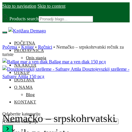
Skip to navigation
Skip to content
Products search
POČETNA
Početna
•
Knjige
•
Rečnici
•
Nemačko – srpskohrvatski rečnik za
PRODAVNICA
turiste
Opis stanja
Ballag mar a ven diak
150
рсд
NA AKCIJI
Dosztojevszkij szelleme -
OTKUP
Safrany Attila
150
рсд
DOSTAVA
O NAMA
Blog
KONTAKT
Odaberite kategoriju
Nemačko – srpskohrvatski