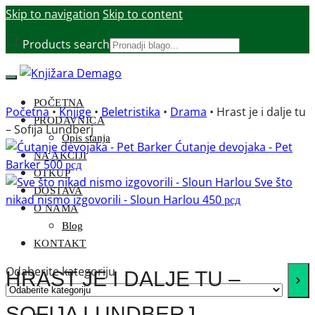
Skip to navigation
Skip to content
Products search
POČETNA
Početna
•
Knjige
•
Beletristika
•
Drama
•
Hrast je i dalje tu
PRODAVNICA
– Sofija Lundberj
Opis stanja
Ćutanje devojaka - Pet
NA AKCIJI
Barker
500
рсд
OTKUP
Sve što
DOSTAVA
nikad nismo izgovorili - Sloun Harlou
450
рсд
O NAMA
Blog
KONTAKT
Odaberite kategoriju
HRAST JE I DALJE TU –
SOFIJA LUNDBERJ