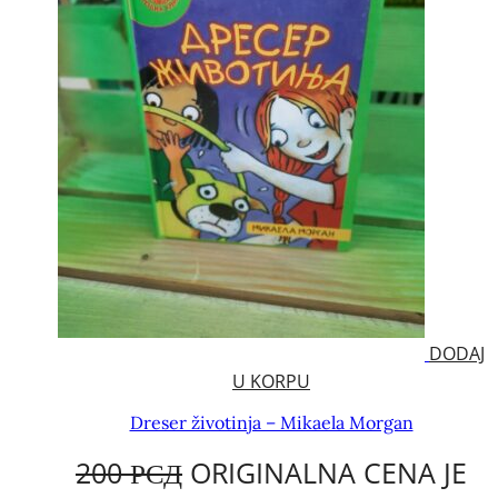
DODAJ
U KORPU
Dreser životinja – Mikaela Morgan
200
РСД
ORIGINALNA CENA JE