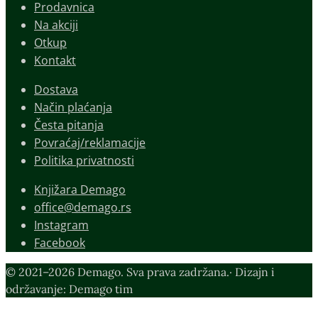
Prodavnica
Na akciji
Otkup
Kontakt
Dostava
Način plaćanja
Česta pitanja
Povraćaj/reklamacije
Politika privatnosti
Knjižara Demago
office@demago.rs
Instagram
Facebook
© 2021–2026 Demago. Sva prava zadržana.· Dizajn i
održavanje: Demago tim