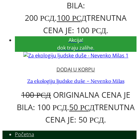
BILA:
200 РСД.
100
РСД
TRENUTNA
CENA JE: 100 РСД.
Akcija!
dok traju zalihe.
DODAJ U KORPU
Za ekologiju ljudske duše – Nevenko Milas
100
РСД
ORIGINALNA CENA JE
BILA: 100 РСД.
50
РСД
TRENUTNA
CENA JE: 50 РСД.
Početna