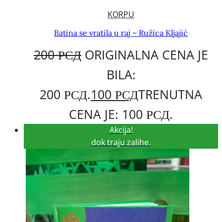
KORPU
Batina se vratila u raj – Ružica Kljajić
200
РСД
ORIGINALNA CENA JE
BILA:
200 РСД.
100
РСД
TRENUTNA
CENA JE: 100 РСД.
Akcija!
dok traju zalihe.