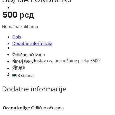
0
500
рсд
Nema na zalihama
Opis
Dodatne informacije
0
Odlično očuvano
Besplatna dostava za porudžbine preko 3500
Mek povez
dinara
2020.
318 strana
Dodatne informacije
Ocena knjige
Odlično očuvana