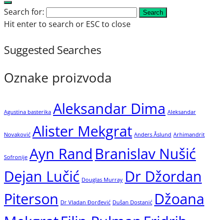
Search for:
Search
Hit enter to search or ESC to close
Suggested Searches
Oznake proizvoda
Aleksandar Dima
Agustina basterika
Aleksandar
Alister Mekgrat
Novaković
Anders Åslund
Arhimandrit
Ayn Rand
Branislav Nušić
Sofronije
Dejan Lučić
Dr Džordan
Douglas Murray
Piterson
Džoana
Dr Vladan Đorđević
Dušan Dostanić