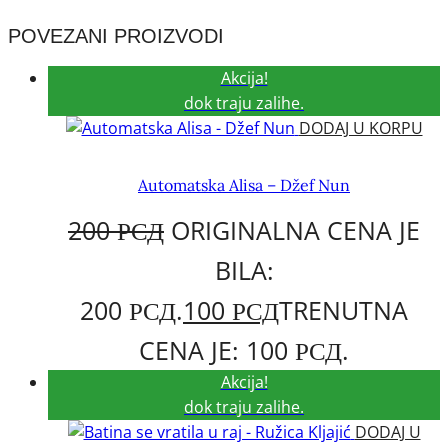
POVEZANI PROIZVODI
Akcija!
dok traju zalihe.
DODAJ U KORPU
Automatska Alisa – Džef Nun
200
РСД
ORIGINALNA CENA JE
BILA:
200 РСД.
100
РСД
TRENUTNA
CENA JE: 100 РСД.
Akcija!
dok traju zalihe.
DODAJ U