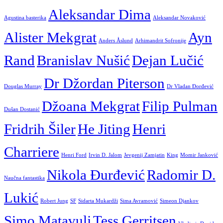
Aleksandar Dima
Agustina basterika
Aleksandar Novaković
Alister Mekgrat
Ayn
Anders Åslund
Arhimandrit Sofronije
Rand
Branislav Nušić
Dejan Lučić
Dr Džordan Piterson
Douglas Murray
Dr Vladan Đorđević
Džoana Mekgrat
Filip Pulman
Dušan Dostanić
Fridrih Šiler
He Jiting
Henri
Charriere
Henri Ford
Irvin D. Jalom
Jevgenij Zamjatin
King
Momir Janković
Nikola Đurđević
Radomir D.
Naučna fantastika
Lukić
Robert Jung
SF
Sidarta Mukardži
Sima Avramović
Simeon Djankov
Simo Matavulj
Tess Gerritsen