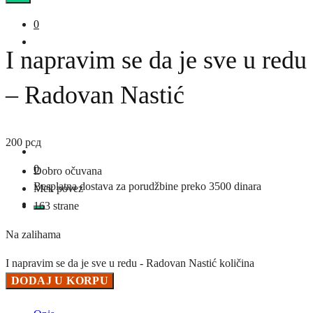
0
I napravim se da je sve u redu
– Radovan Nastić
200
рсд
0
Dobro očuvana
Besplatna dostava za porudžbine preko 3500 dinara
Mek povez
163 strane
Na zalihama
I napravim se da je sve u redu - Radovan Nastić količina
DODAJ U KORPU