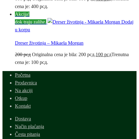
cena je: 400 рсд.
Akcija!
dok traju zalihe.
Dodaj
u korpu
Dreser životinja – Mikaela Morgan
200
рсд
Originalna cena je bila: 200 рсд.
100
рсд
Trenutna
cena je: 100 рсд.
Početna
Prodavnica
Na akciji
Otkup
Kontakt
Dostava
Način plaćanja
Česta pitanja