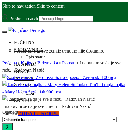
Skip to navigation
Skip to content
Products search
POČETNA
PRODAVNICA
Poručivanje iz ove zemlje trenutno nije dostupno.
Opis stanja
Početna
•
Knjige
•
Beletristika
•
Roman
•
I napravim se da je sve u
NA AKCIJI
redu – Radovan Nastić
OTKUP
Sizifov posao - Žeromski
100
рсд
DOSTAVA
Turčin i moja majka
O NAMA
- Mary Helen Stefaniak
900
рсд
Blog
KONTAKT
I napravim se da je sve u redu – Radovan Nastić
Odaberite kategoriju
200
рсд
DODAJ U KORPU