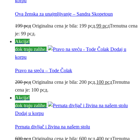
korpu
Ova ženska za unajmljivanje – Sandra Skopetoun
199
рсд
Originalna cena je bila: 199 рсд.
99
рсд
Trenutna cena
je: 99 рсд.
Akcija!
dok traju zalihe.
Dodaj u
korpu
Pravo na sreću – Tode Čolak
200
рсд
Originalna cena je bila: 200 рсд.
100
рсд
Trenutna
cena je: 100 рсд.
Akcija!
dok traju zalihe.
Dodaj u korpu
Pernata divljač i živina na našem stolu
600
рсд
Originalna cena je bila: 600 рсд.
400
рсд
Trenutna