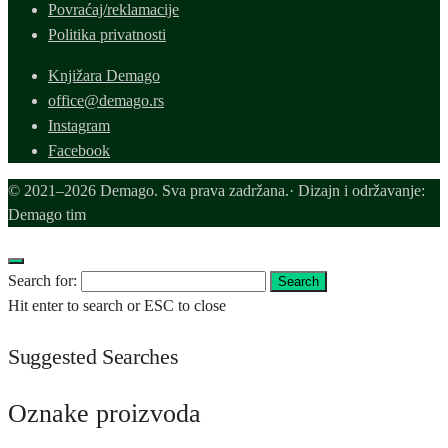
Povraćaj/reklamacije
Politika privatnosti
Knjižara Demago
office@demago.rs
Instagram
Facebook
© 2021–2026 Demago. Sva prava zadržana.· Dizajn i održavanje:
Demago tim
Search for:
Search
Hit enter to search or ESC to close
Suggested Searches
Oznake proizvoda