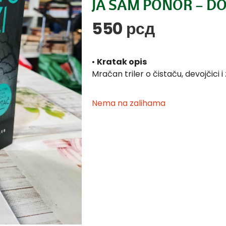
JA SAM PONOR – D
550
рсд
•
Kratak opis
Mračan triler o čistaču, devojčici i 
Nema na zalihama