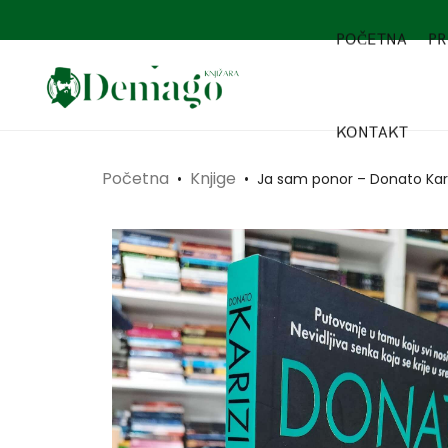
POČETNA
PR
KONTAKT
Početna
Knjige
•
•
Ja sam ponor – Donato Kari