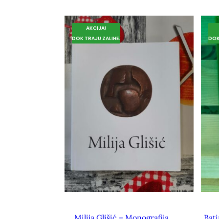
AKCIJA!
DOK TRAJU ZALIHE.
DOK
Milija Glišić – Monografija
Bati