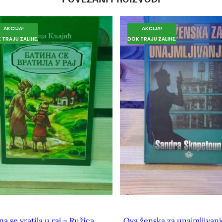
AKCIJA!
AKCIJA!
 TRAJU ZALIHE.
DOK TRAJU ZALIHE.
na se vratila u raj – Ružica
Ova ženska za unajmljivanj