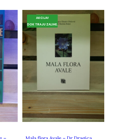
AKCIJA!
DOK TRAJU ZALIHE.
e –
Mala flora Avale – Dr Dragica