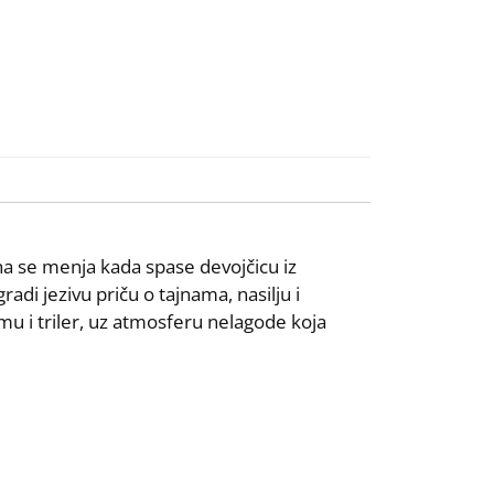
ina se menja kada spase devojčicu iz
adi jezivu priču o tajnama, nasilju i
mu i triler, uz atmosferu nelagode koja