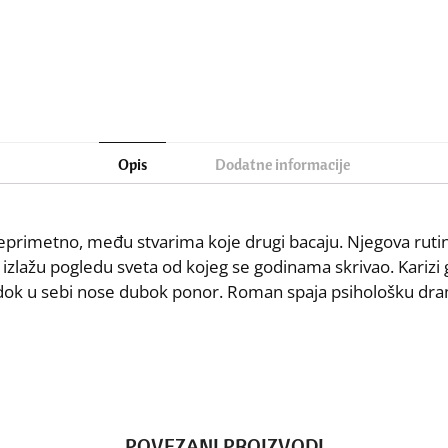
Opis
Dodatne informacije
i neprimetno, među stvarima koje drugi bacaju. Njegova rut
izlažu pogledu sveta od kojeg se godinama skrivao. Karizi gr
i, dok u sebi nose dubok ponor. Roman spaja psihološku dra
POVEZANI PROIZVODI