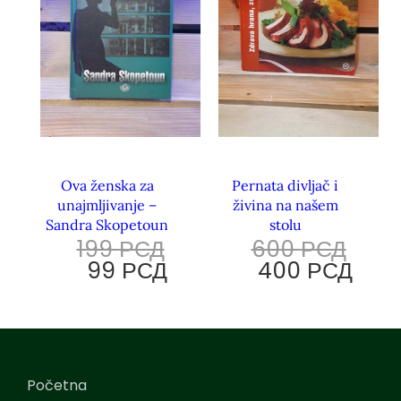
Ova ženska za
Pernata divljač i
unajmljivanje –
živina na našem
Sandra Skopetoun
stolu
199
РСД
600
РСД
99
РСД
400
РСД
Početna