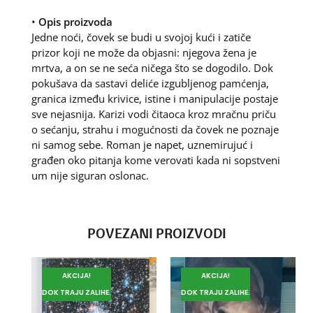
•
Opis proizvoda
Jedne noći, čovek se budi u svojoj kući i zatiče
prizor koji ne može da objasni: njegova žena je
mrtva, a on se ne seća ničega što se dogodilo. Dok
pokušava da sastavi deliće izgubljenog pamćenja,
granica između krivice, istine i manipulacije postaje
sve nejasnija. Karizi vodi čitaoca kroz mračnu priču
o sećanju, strahu i mogućnosti da čovek ne poznaje
ni samog sebe. Roman je napet, uznemirujuć i
građen oko pitanja kome verovati kada ni sopstveni
um nije siguran oslonac.
POVEZANI PROIZVODI
AKCIJA!
AKCIJA!
DOK TRAJU ZALIHE.
DOK TRAJU ZALIHE.