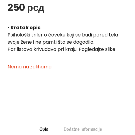
250
рсд
•
Kratak opis
Psihološki triler o čoveku koji se budi pored tela
svoje žene i ne pamti šta se dogodilo.
Par listova krivudavo pri kraju. Pogledajte slike
Nema na zalihama
Opis
Dodatne informacije