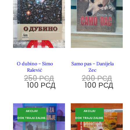
O dubino – Simo
Samo pas – Danijela
Ralević
Zec
250
РСД
200
РСД
100
РСД
100
РСД
AKCIJA!
AKCIJA!
DOK TRAJU ZALIHE.
DOK TRAJU ZALIHE.