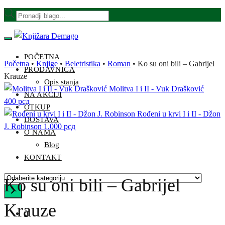
Skip
Skip
Products
to
to
search
navigation
content
POČETNA
Početna
•
Knjige
•
Beletristika
•
Roman
•
Ko su oni bili – Gabrijel
PRODAVNICA
Krauze
Opis stanja
Molitva I i II - Vuk Drašković
NA AKCIJI
400
рсд
OTKUP
Rođeni u krvi I i II - Džon
DOSTAVA
J. Robinson
1.000
рсд
O NAMA
Blog
KONTAKT
Odaberite
Ko su oni bili – Gabrijel
kategoriju
Krauze
0