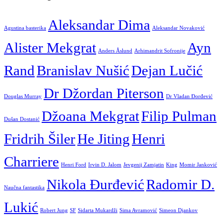
Aleksandar Dima
Agustina basterika
Aleksandar Novaković
Alister Mekgrat
Ayn
Anders Åslund
Arhimandrit Sofronije
Rand
Branislav Nušić
Dejan Lučić
Dr Džordan Piterson
Douglas Murray
Dr Vladan Đorđević
Džoana Mekgrat
Filip Pulman
Dušan Dostanić
Fridrih Šiler
He Jiting
Henri
Charriere
Henri Ford
Irvin D. Jalom
Jevgenij Zamjatin
King
Momir Janković
Nikola Đurđević
Radomir D.
Naučna fantastika
Lukić
Robert Jung
SF
Sidarta Mukardži
Sima Avramović
Simeon Djankov