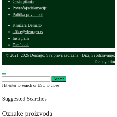
Česta pitanja
Povraćaj/reklamacije
Politika privatnosti
Knjižara Demago
office@demago.rs
Instagram
Facebook
© 2021–2026 Demago. Sva prava zadržana.· Dizajn i održavanje:
Demago tim
Search
Search
for:
Hit enter to search or ESC to close
Suggested Searches
Oznake proizvoda