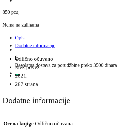
850
рсд
Nema na zalihama
Opis
Dodatne informacije
0
Odlično očuvano
Besplatna dostava za porudžbine preko 3500 dinara
Mek povez
2021.
287 strana
Dodatne informacije
Ocena knjige
Odlično očuvana