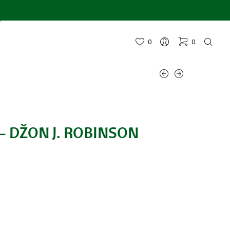
0
0
I – DŽON J. ROBINSON