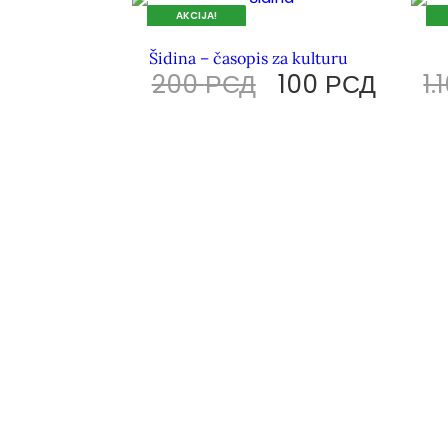
AKCIJA!
DOK TRAJU ZALIHE.
DOK
Šidina – časopis za kulturu
200
РСД
100
РСД
1.