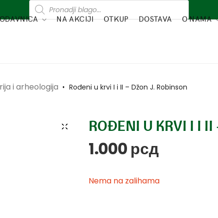
ODAVNICA
NA AKCIJI
OTKUP
DOSTAVA
O NAMA
rija i arheologija
•
Rođeni u krvi I i II – Džon J. Robinson
ROĐENI U KRVI I I I
1.000
рсд
Nema na zalihama