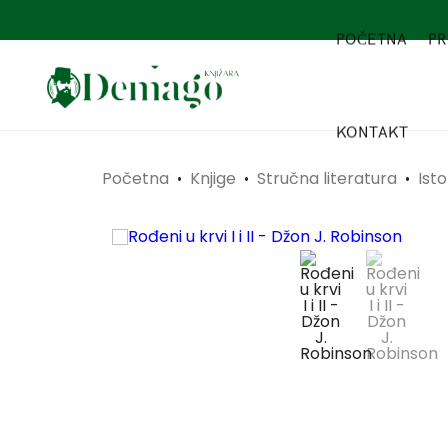
POČETNA
PR
KONTAKT
Početna
Knjige
Stručna literatura
Isto
•
•
•