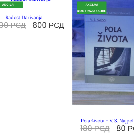
AKCIJA!
AKCIJA!
 TRAJU ZALIHE.
DOK TRAJU ZALIHE.
Radost Darivanja
100
РСД
800
РСД
Pola života – V. S. Najpol
180
РСД
80
Р