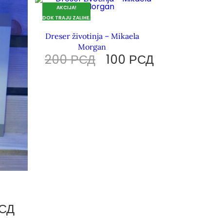
AKCIJA!
DOK TRAJU ZALIHE.
Dreser životinja – Mikaela
Morgan
200
РСД
100
РСД
СД