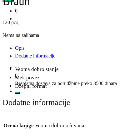
Braun
0
120
рсд
Nema na zalihama
Opis
Dodatne informacije
Veoma dobro stanje
0
Mek povez
Besplatna dostava za porudžbine preko 3500 dinara
Džepni format
Dodatne informacije
Ocena knjige
Veoma dobro očuvana