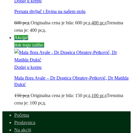
Dodaj u korpu
Pernata divljač i živina na našem stolu
600
рсд
Originalna cena je bila: 600 рсд.
400
рсд
Trenutna
cena je: 400 рсд.
Akcija!
dok traju zalihe.
Dodaj u korpu
Mala flora Avale – Dr Dragica Obratov-Petković, Dr Matilda
Đukić
150
рсд
Originalna cena je bila: 150 рсд.
100
рсд
Trenutna
cena je: 100 рсд.
Početna
Prodavnica
Na akciji