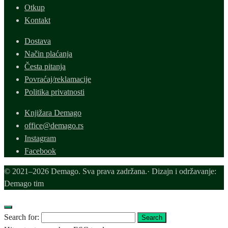
Otkup
Kontakt
Dostava
Način plaćanja
Česta pitanja
Povraćaj/reklamacije
Politika privatnosti
Knjižara Demago
office@demago.rs
Instagram
Facebook
© 2021–2026 Demago. Sva prava zadržana.· Dizajn i održavanje:
Demago tim
Search for:
Search