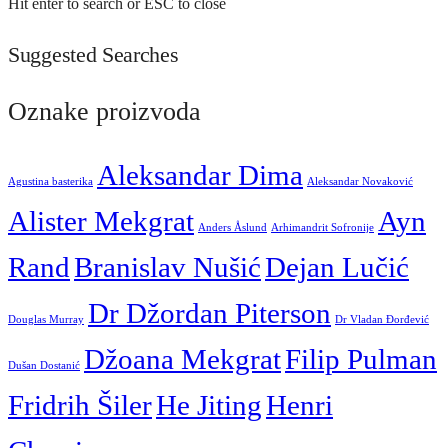
Hit enter to search or ESC to close
Suggested Searches
Oznake proizvoda
Aleksandar Dima
Agustina basterika
Aleksandar Novaković
Alister Mekgrat
Ayn
Anders Åslund
Arhimandrit Sofronije
Rand
Branislav Nušić
Dejan Lučić
Dr Džordan Piterson
Douglas Murray
Dr Vladan Đorđević
Džoana Mekgrat
Filip Pulman
Dušan Dostanić
Fridrih Šiler
He Jiting
Henri