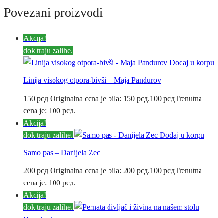
Povezani proizvodi
Akcija!
dok traju zalihe.
Dodaj u korpu
Linija visokog otpora-bivši – Maja Pandurov
150
рсд
Originalna cena je bila: 150 рсд.
100
рсд
Trenutna
cena je: 100 рсд.
Akcija!
dok traju zalihe.
Dodaj u korpu
Samo pas – Danijela Zec
200
рсд
Originalna cena je bila: 200 рсд.
100
рсд
Trenutna
cena je: 100 рсд.
Akcija!
dok traju zalihe.