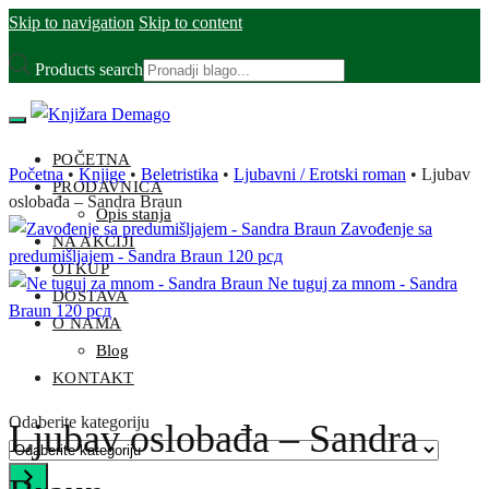
Skip to navigation
Skip to content
Products search
POČETNA
Početna
•
Knjige
•
Beletristika
•
Ljubavni / Erotski roman
•
Ljubav
PRODAVNICA
oslobađa – Sandra Braun
Opis stanja
Zavođenje sa
NA AKCIJI
predumišljajem - Sandra Braun
120
рсд
OTKUP
Ne tuguj za mnom - Sandra
DOSTAVA
Braun
120
рсд
O NAMA
Blog
KONTAKT
Odaberite kategoriju
Ljubav oslobađa – Sandra