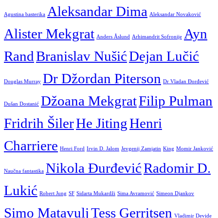
Aleksandar Dima
Agustina basterika
Aleksandar Novaković
Alister Mekgrat
Ayn
Anders Åslund
Arhimandrit Sofronije
Rand
Branislav Nušić
Dejan Lučić
Dr Džordan Piterson
Douglas Murray
Dr Vladan Đorđević
Džoana Mekgrat
Filip Pulman
Dušan Dostanić
Fridrih Šiler
He Jiting
Henri
Charriere
Henri Ford
Irvin D. Jalom
Jevgenij Zamjatin
King
Momir Janković
Nikola Đurđević
Radomir D.
Naučna fantastika
Lukić
Robert Jung
SF
Sidarta Mukardži
Sima Avramović
Simeon Djankov
Simo Matavulj
Tess Gerritsen
Vladimir Devide