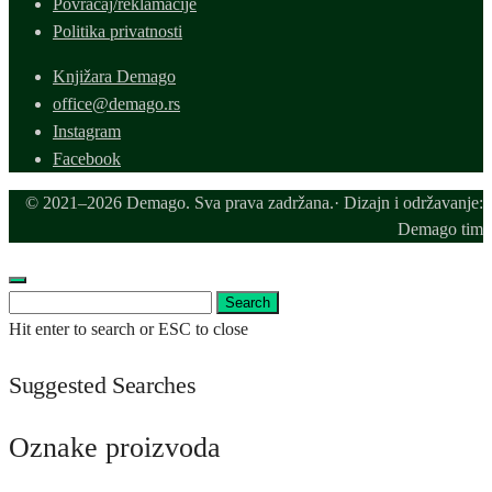
Povraćaj/reklamacije
Politika privatnosti
Knjižara Demago
office@demago.rs
Instagram
Facebook
© 2021–2026 Demago. Sva prava zadržana.· Dizajn i održavanje:
Demago tim
Search
Search
for:
Hit enter to search or ESC to close
Suggested Searches
Oznake proizvoda