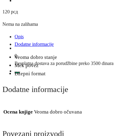
120
рсд
Nema na zalihama
Opis
Dodatne informacije
0
Veoma dobro stanje
Besplatna dostava za porudžbine preko 3500 dinara
Mek povez
Džepni format
Dodatne informacije
Ocena knjige
Veoma dobro očuvana
Povezani proizvodi