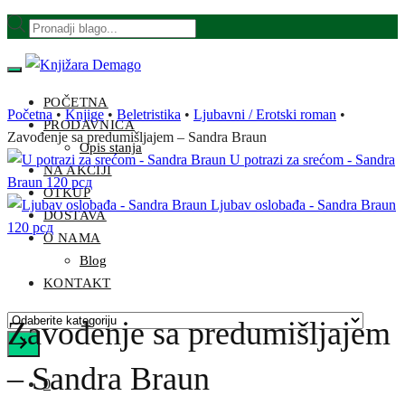
Skip
Skip
Products
to
to
search
navigation
content
POČETNA
Početna
•
Knjige
•
Beletristika
•
Ljubavni / Erotski roman
•
PRODAVNICA
Zavođenje sa predumišljajem – Sandra Braun
Opis stanja
U potrazi za srećom - Sandra
NA AKCIJI
Braun
120
рсд
OTKUP
Ljubav oslobađa - Sandra Braun
DOSTAVA
120
рсд
O NAMA
Blog
KONTAKT
Odaberite
Zavođenje sa predumišljajem
kategoriju
– Sandra Braun
0