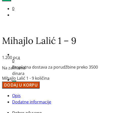
0
Mihajlo Lalić 1 – 9
1.200
рсд
0
Besplatna dostava za porudžbine preko 3500
Na zalihama
dinara
Mihajlo Lalić 1 - 9 količina
DODAJ U KORPU
Opis
Dodatne informacije
Dobro očuvano