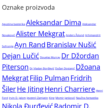
Oznake proizvoda
Aleksandar Dima
Agustina basterika
Aleksandar
Alister Mekgrat
Novaković
Anders Åslund
Arhimandrit
Ayn Rand
Branislav Nušić
Sofronije
Dejan Lučić
Dr Džordan
Douglas Murray
Piterson
Džoana
Dr Vladan Đorđević
Dušan Dostanić
Mekgrat
Filip Pulman
Fridrih
Šiler
He Jiting
Henri Charriere
Henri
Ford
Irvin D. Jalom
Jevgenij Zamjatin
King
Momir Janković
Naučna fantastika
Nikola Đurđević
Radomir D.