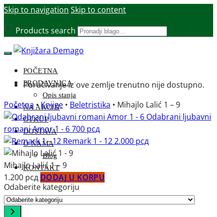
Skip to navigation
Skip to content
Products search
POČETNA
PRODAVNICA
Poručivanje iz ove zemlje trenutno nije dostupno.
Opis stanja
Početna
•
Knjige
•
Beletristika
•
Mihajlo Lalić 1 – 9
NA AKCIJI
Odabrani ljubavni
OTKUP
romani Amor 1 - 6
700
рсд
DOSTAVA
Remark 1 - 12
2.000
рсд
O NAMA
Blog
Mihajlo Lalić 1 – 9
KONTAKT
1.200
рсд
DODAJ U KORPU
Odaberite kategoriju