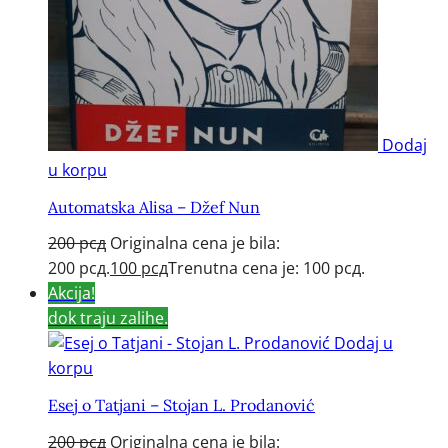
Dodaj
u korpu
Automatska Alisa – Džef Nun
200
рсд
Originalna cena je bila:
200 рсд.
100
рсд
Trenutna cena je: 100 рсд.
Akcija!
dok traju zalihe.
Dodaj u
korpu
Esej o Tatjani – Stojan L. Prodanović
200
рсд
Originalna cena je bila: