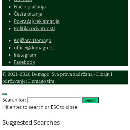
Način plaćanja
Česta pitanja
Povraćaj/reklamacije
Politika privatnosti
Knjižara Demago
office@demago.rs
Instagram
Facebook
© 2021–2026 Demago. Sva prava zadržana.· Dizajn i
održavanje: Demago tim
Search for:
Search
Hit enter to search or ESC to close
Suggested Searches