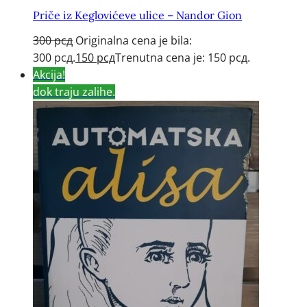
Priče iz Keglovićeve ulice – Nandor Gion
300
рсд
Originalna cena je bila:
300 рсд.
150
рсд
Trenutna cena je: 150 рсд.
Akcija!
dok traju zalihe.