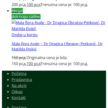
200 рсд.
100
рсд
Trenutna cena je: 100 рсд.
Akcija!
dok traju zalihe.
Dodaj u korpu
Mala flora Avale – Dr Dragica Obratov-Petković, Dr
Matilda Đukić
150
рсд
Originalna cena je bila:
150 рсд.
100
рсд
Trenutna cena je: 100 рсд.
Početna
Prodavnica
Na akciji
Otkup
Kontakt
Dostava