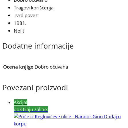
Tragovi korišćenja
Tvrd povez
1981.
Nolit
Dodatne informacije
Ocena knjige
Dobro očuvana
Povezani proizvodi
Akcija!
dok traju zalihe.
Dodaj u
korpu