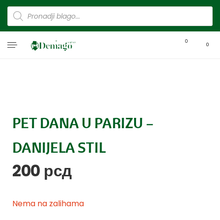
0
0
PET DANA U PARIZU –
DANIJELA STIL
200
рсд
Nema na zalihama