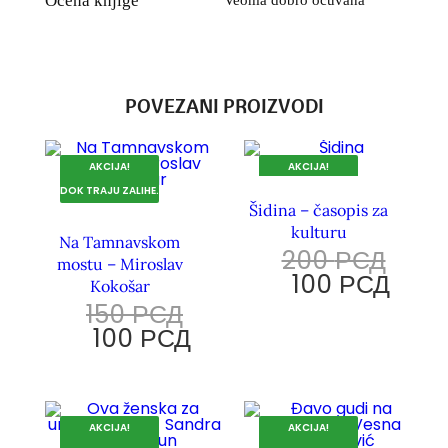
Ocena knjige
Veoma dobro očuvana
POVEZANI PROIZVODI
AKCIJA!
AKCIJA!
DOK TRAJU ZALIHE.
DOK TRAJU ZALIHE.
Šidina – časopis za
kulturu
Na Tamnavskom
200
РСД
mostu – Miroslav
100
РСД
Kokošar
150
РСД
100
РСД
AKCIJA!
AKCIJA!