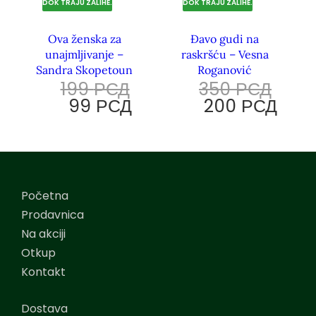
DOK TRAJU ZALIHE.
DOK TRAJU ZALIHE.
Ova ženska za
Đavo gudi na
unajmljivanje –
raskršću – Vesna
Sandra Skopetoun
Roganović
199
РСД
350
РСД
99
РСД
200
РСД
Početna
Prodavnica
Na akciji
Otkup
Kontakt
Dostava