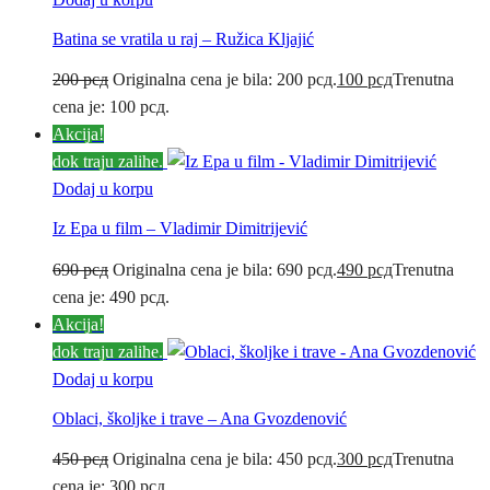
Batina se vratila u raj – Ružica Kljajić
200
рсд
Originalna cena je bila: 200 рсд.
100
рсд
Trenutna
cena je: 100 рсд.
Akcija!
dok traju zalihe.
Dodaj u korpu
Iz Epa u film – Vladimir Dimitrijević
690
рсд
Originalna cena je bila: 690 рсд.
490
рсд
Trenutna
cena je: 490 рсд.
Akcija!
dok traju zalihe.
Dodaj u korpu
Oblaci, školjke i trave – Ana Gvozdenović
450
рсд
Originalna cena je bila: 450 рсд.
300
рсд
Trenutna
cena je: 300 рсд.