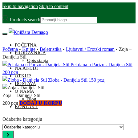
Skip to navigation
Skip to content
Products search
POČETNA
Početna
•
Knjige
•
Beletristika
•
Ljubavni / Erotski roman
•
Zoja –
PRODAVNICA
Danijela Stil
Opis stanja
Pet dana u Parizu - Danijela Stil
NA AKCIJI
200
рсд
OTKUP
Zloba - Danijela Stil
150
рсд
DOSTAVA
O NAMA
Zoja – Danijela Stil
Blog
200
рсд
DODAJ U KORPU
KONTAKT
Odaberite kategoriju