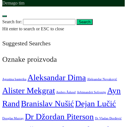
Demago tim
Search for:
Search
Hit enter to search or ESC to close
Suggested Searches
Oznake proizvoda
Aleksandar Dima
Agustina basterika
Aleksandar Novaković
Alister Mekgrat
Ayn
Anders Åslund
Arhimandrit Sofronije
Rand
Branislav Nušić
Dejan Lučić
Dr Džordan Piterson
Douglas Murray
Dr Vladan Đorđević