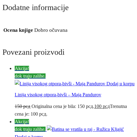
Dodatne informacije
Ocena knjige
Dobro očuvana
Povezani proizvodi
Akcija!
dok traju zalihe.
Dodaj u korpu
Linija visokog otpora-bivši – Maja Pandurov
150
рсд
Originalna cena je bila: 150 рсд.
100
рсд
Trenutna
cena je: 100 рсд.
Akcija!
dok traju zalihe.
Dodaj u korpu