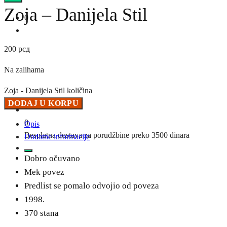
Zoja – Danijela Stil
0
200
рсд
Na zalihama
Zoja - Danijela Stil količina
DODAJ U KORPU
0
Opis
Besplatna dostava za porudžbine preko 3500 dinara
Dodatne informacije
Dobro očuvano
Mek povez
Predlist se pomalo odvojio od poveza
1998.
370 stana