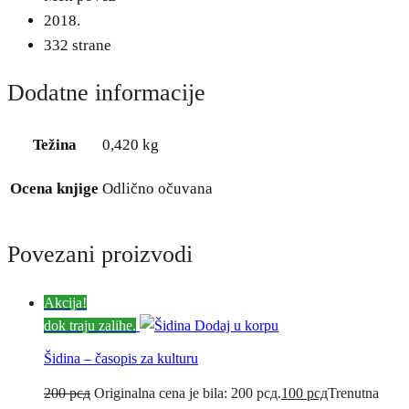
2018.
332 strane
Dodatne informacije
Težina
0,420 kg
Ocena knjige
Odlično očuvana
Povezani proizvodi
Akcija!
dok traju zalihe.
Dodaj u korpu
Šidina – časopis za kulturu
200
рсд
Originalna cena je bila: 200 рсд.
100
рсд
Trenutna