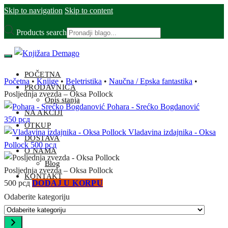
Skip to navigation
Skip to content
Products search
POČETNA
Početna
•
Knjige
•
Beletristika
•
Naučna / Epska fantastika
•
PRODAVNICA
Posljednja zvezda – Oksa Pollock
Opis stanja
Pohara - Srećko Bogdanović
NA AKCIJI
350
рсд
OTKUP
Vladavina izdajnika - Oksa
DOSTAVA
Pollock
500
рсд
O NAMA
Blog
Posljednja zvezda – Oksa Pollock
KONTAKT
500
рсд
DODAJ U KORPU
Odaberite kategoriju