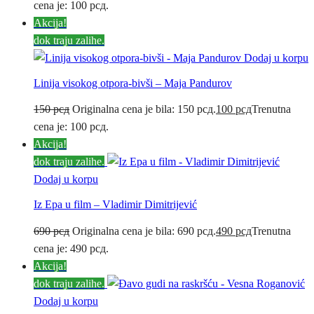
cena je: 100 рсд.
Akcija!
dok traju zalihe.
Dodaj u korpu
Linija visokog otpora-bivši – Maja Pandurov
150
рсд
Originalna cena je bila: 150 рсд.
100
рсд
Trenutna
cena je: 100 рсд.
Akcija!
dok traju zalihe.
Dodaj u korpu
Iz Epa u film – Vladimir Dimitrijević
690
рсд
Originalna cena je bila: 690 рсд.
490
рсд
Trenutna
cena je: 490 рсд.
Akcija!
dok traju zalihe.
Dodaj u korpu