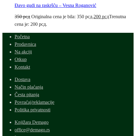
Đavo gudi na raskršću – Vesna Roganović
350
рсд
Originalna cena je bila: 350 рсд.
200
рсд
Trenutna
cena je: 200 рсд.
Početna
Prodavnica
Na akciji
Otkup
Kontakt
Dostava
Način plaćanja
Česta pitanja
Povraćaj/reklamacije
Politika privatnosti
Knjižara Demago
office@demago.rs