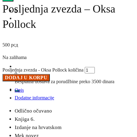
Posljednja zvezda – Oksa
0
Pollock
500
рсд
Na zalihama
Posljednja zvezda - Oksa Pollock količina
0
DODAJ U KORPU
Besplatna dostava za porudžbine preko 3500 dinara
Opis
Dodatne informacije
Odlično očuvano
Knjiga 6.
Izdanje na hrvatskom
Mek povez