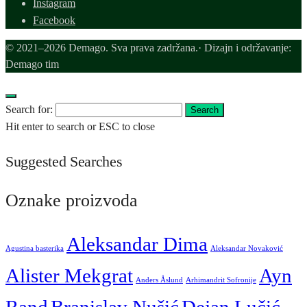
Instagram
Facebook
© 2021–2026 Demago. Sva prava zadržana.· Dizajn i održavanje:
Demago tim
Search for:
Search
Hit enter to search or ESC to close
Suggested Searches
Oznake proizvoda
Aleksandar Dima
Agustina basterika
Aleksandar Novaković
Alister Mekgrat
Ayn
Anders Åslund
Arhimandrit Sofronije
Rand
Branislav Nušić
Dejan Lučić