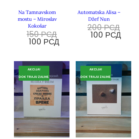
Na Tamnavskom
Automatska Alisa –
mostu – Miroslav
Džef Nun
200
РСД
Kokošar
150
РСД
100
РСД
100
РСД
AKCIJA!
AKCIJA!
DOK TRAJU ZALIHE.
DOK TRAJU ZALIHE.