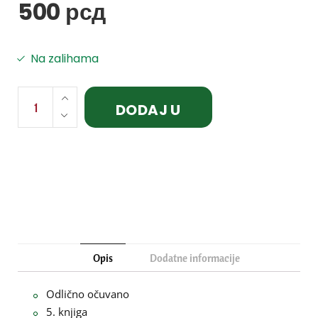
500
рсд
Na zalihama
DODAJ U
KORPU
Opis
Dodatne informacije
Odlično očuvano
5. knjiga