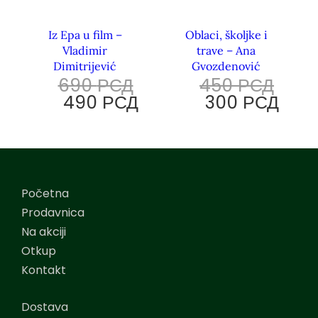
Iz Epa u film –
Oblaci, školjke i
Vladimir
trave – Ana
Dimitrijević
Gvozdenović
690
РСД
450
РСД
490
РСД
300
РСД
Početna
Prodavnica
Na akciji
Otkup
Kontakt
Dostava